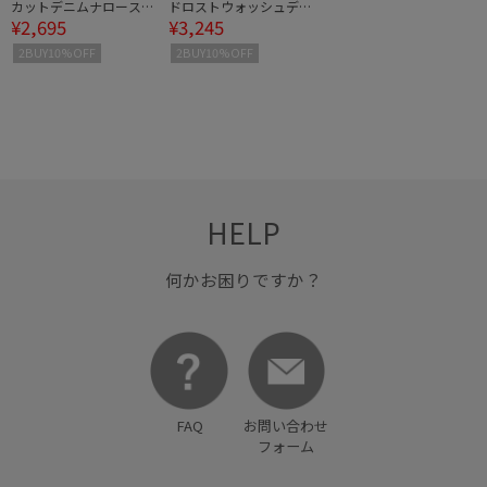
カットデニムナロースカ
ドロストウォッシュデニ
¥2,695
¥3,245
ート
ムスカート
2BUY10%OFF
2BUY10%OFF
HELP
何かお困りですか？
FAQ
お問い合わせ
フォーム