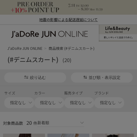
地震の影響による配送遅延について
新しいキレイと出合うために。
J'aDoRe JUN ONLINE（ジャドール ジュ
ン オンライン）
J'aDoRe JUN ONLINE
商品検索 (#デニムスカート)
(#デニムスカート)
(20)
絞り込む
並び順・表示設定
サイズ
カラー
販売タイプ
ブランド
20
対象商品数
件