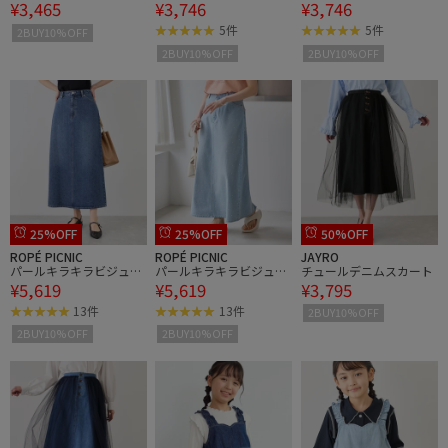
¥3,465
¥3,746
¥3,746
カート
レアスリーブピグメント
レアスリーブピグメント
Tシャツ/リンクコーデ
Tシャツ/リンクコーデ
5件
5件
2BUY10%OFF
2BUY10%OFF
2BUY10%OFF
25%OFF
25%OFF
50%OFF
ROPÉ PICNIC
ROPÉ PICNIC
JAYRO
パールキラキラビジュー
パールキラキラビジュー
チュールデニムスカート
¥5,619
¥5,619
¥3,795
デニムスカート
デニムスカート
13件
13件
2BUY10%OFF
2BUY10%OFF
2BUY10%OFF