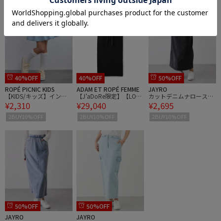
40%OFF
40%OFF
50%OFF
ROPÉ PICNIC KIDS
ADAM ET ROPÉ FEMME
JAYRO
【KIDS/キッズ】インパ
【J’aDoRe限定】【LOW
カットデニムナロースカ
¥2,310
¥29,040
¥2,695
ンツ付きハートポケット
CLASSIC（ロウ クラシッ
ート
デニムスカート
ク）】DENIM MAXI SKIRT
2BUY10%OFF
2BUY10%OFF
2BUY10%OFF
50%OFF
50%OFF
JAYRO
JAYRO