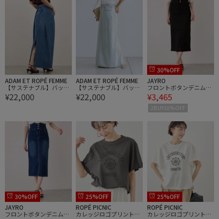
30%OFF
ADAM ET ROPÉ FEMME
ADAM ET ROPÉ FEMME
JAYRO
【サステナブル】バック
【サステナブル】バック
フロントボタンデニムス
¥22,000
¥22,000
¥3,465
タックデニムスカート
タックデニムスカート
カート
2BUY10%OFF
30%OFF
25%OFF
25%OFF
JAYRO
ROPÉ PICNIC
ROPÉ PICNIC
フロントボタンデニムス
カレッジロゴプリントフ
カレッジロゴプリントフ