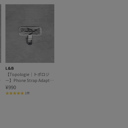
L&B
【Topologie｜トポロジ
r
ー】Phone Strap Adapter
タ
フォンストラップアダプタ
¥990
ー
1件