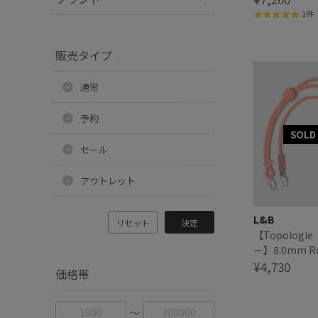
シュ90
1件
販売タイプ
通常
予約
セール
アウトレット
L&B
リセット
決定
【Topolog
ー】8.0mm Ro
ープストラッ
¥4,730
価格帯
〜