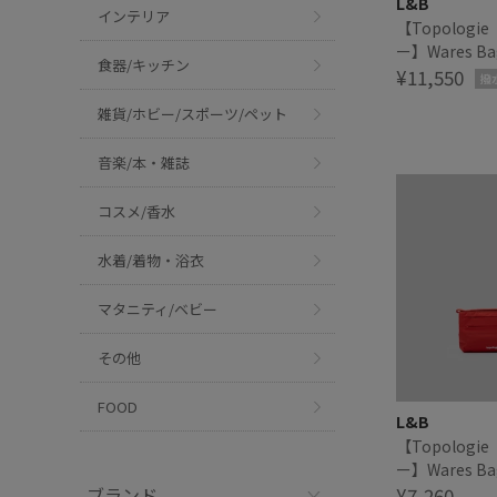
L&B
インテリア
【Topolog
ー】Wares Bag
食器/キッチン
Sacoche Me
¥11,550
撥
コッシュ ミデ
雑貨/ホビー/スポーツ/ペット
音楽/本・雑誌
コスメ/香水
水着/着物・浴衣
マタニティ/ベビー
その他
FOOD
L&B
【Topolog
ー】Wares Ba
ブランド
Sacoche 9
¥7,260