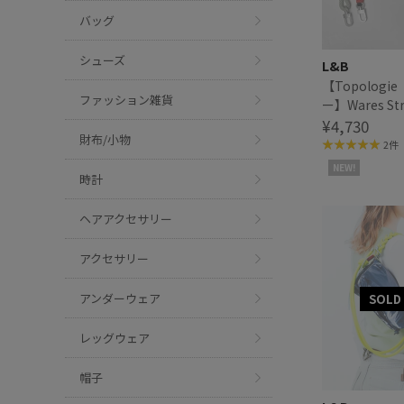
バッグ
シューズ
L&B
【Topolog
ファッション雑貨
ー】Wares St
Rope Stra
¥4,730
財布/小物
ップ
2件
NEW!
時計
ヘアアクセサリー
アクセサリー
アンダーウェア
レッグウェア
帽子