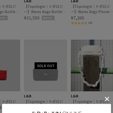
L&B
L&B
ie｜トポロジ
【Topologie｜トポロジ
【Topologie｜トポロジ
s Bottle
ー】Wares Bags Bottle
ー】Wares Bags Phone
dium ボトルサ
Sacoche Medium ボトルサ
¥11,550
Sacoche 90 フォンサコッ
¥7,260
水加工
撥水加工
ィアム
コッシュ ミディアム
シュ90
1件
L&B
L&B
ie｜トポロジ
【Topologie｜トポロジ
【Topologie｜トポロジ
gs Phone
ー】Utility Sacoche EW ユ
ー】Utility Sacoche EW 
0 フォンサコッ
ーティリティサコッシュ
¥11,110
ーティリティサコッシュ
¥11,110