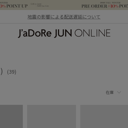
地震の影響による配送遅延について
JaDoRe JUN ONLINE
)
(39)
在庫