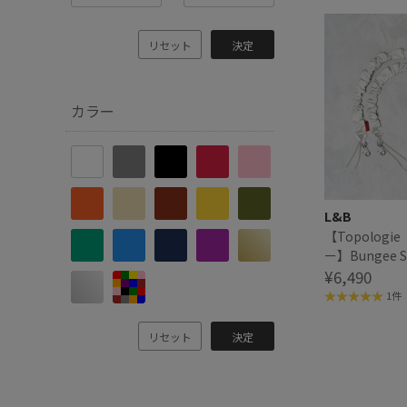
リセット
決定
カラー
L&B
【Topolog
ー】Bungee 
ーストラップ
¥6,490
1件
リセット
決定