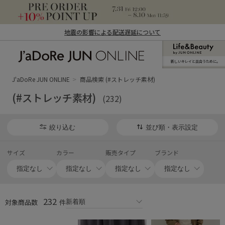
地震の影響による配送遅延について
新しいキレイと出合うために。
J'aDoRe JUN ONLINE（ジャドール ジュ
ン オンライン）
J'aDoRe JUN ONLINE
商品検索 (#ストレッチ素材)
(#ストレッチ素材)
(232)
絞り込む
並び順・表示設定
サイズ
カラー
販売タイプ
ブランド
232
対象商品数
件