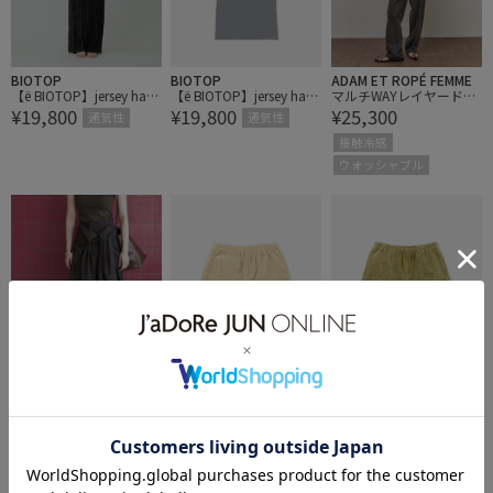
BIOTOP
BIOTOP
ADAM ET ROPÉ FEMME
【ё BIOTOP】jersey halte
【ё BIOTOP】jersey halte
マルチWAYレイヤードシ
¥19,800
¥19,800
¥25,300
r top
r top
ャツパンツ/接触冷感
通気性
通気性
接触冷感
ウォッシャブル
ADAM ET ROPÉ FEMME
Saturdays NYC
Saturdays NYC
マルチWAYレイヤードシ
HANG TEN x Saturdays N
HANG TEN x Saturdays N
¥25,300
¥13,200
¥13,200
ャツパンツ/接触冷感
YC Corduroy Shorts
YC Corduroy Shorts
接触冷感
ウォッシャブル