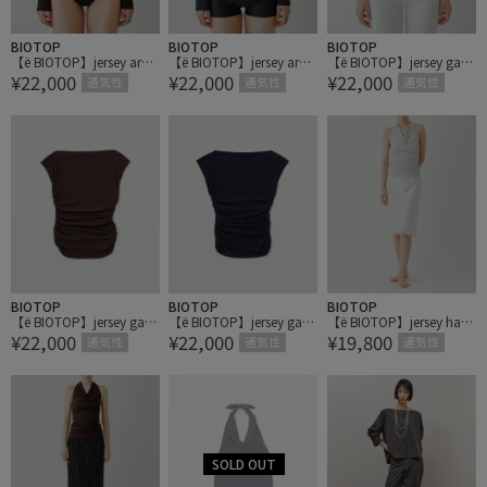
BIOTOP
BIOTOP
BIOTOP
【ё BIOTOP】jersey arm
【ё BIOTOP】jersey arm
【ё BIOTOP】jersey gath
¥22,000
¥22,000
¥22,000
cover
cover
er top
通気性
通気性
通気性
BIOTOP
BIOTOP
BIOTOP
【ё BIOTOP】jersey gath
【ё BIOTOP】jersey gath
【ё BIOTOP】jersey halte
¥22,000
¥22,000
¥19,800
er top
er top
r top
通気性
通気性
通気性