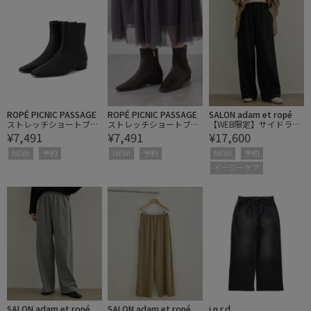
ROPÉ PICNIC PASSAGE
ROPÉ PICNIC PASSAGE
SALON adam et ropé
ストレッチショートブー
ストレッチショートブー
【WEB限定】サイドライ
¥7,491
¥7,491
¥17,600
ツ
ツ
ンイージーパンツ
NEW!
予約
NEW!
予約
NEW!
予約
イージーケア
SALON adam et ropé
SALON adam et ropé
j.n.r.d