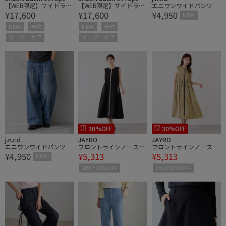
【WEB限定】サイドライ
【WEB限定】サイドライ
エニワンワイドパンツ
¥17,600
¥17,600
¥4,950
ンイージーパンツ
ンイージーパンツ
NEW!
NEW!
予約
NEW!
予約
イージーケア
イージーケア
30%OFF
30%OFF
j.n.r.d
JAYRO
JAYRO
エニワンワイドパンツ
フロントラインノースリ
フロントラインノースリ
¥4,950
¥5,313
¥5,313
ワンピース
ワンピース
NEW!
2BUY10%OFF
2BUY10%OFF