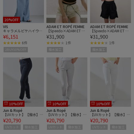
20%OFF
VIS
ADAM ET ROPÉ FEMME
ADAM ET ROPÉ FEMME
キャラメルピケハイウエ
【Speedo×ADAM ET RO
【Speedo×ADAM ET RO
¥6,151
¥31,900
¥31,900
ストワンタックパンツ
PE'】ONE SHOULDER S
PE'】ONE SHOULDER S
WIMWEAR
WIMWEAR
6件
1件
1件
2BUY10%OFF
撥水加工
撥水加工
10%OFF
10%OFF
10%OFF
Jun & Ropé
Jun & Ropé
Jun & Ropé
【UVカット】【撥水】
【UVカット】【撥水】
【UVカット】【撥水】
¥20,790
¥20,790
¥20,790
【防透け】【ストレッ
【防透け】【ストレッ
【防透け】【ストレッ
チ】ボディシェルスキニ
チ】ボディシェルスキニ
チ】ボディシェルスキニ
UVカット
撥水加工
UVカット
撥水加工
UVカット
撥水加工
ーパンツ
ーパンツ
ーパンツ