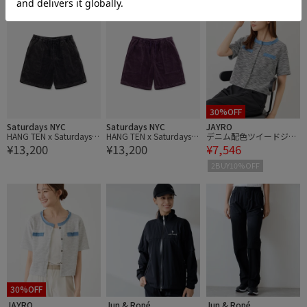
30%OFF
Saturdays NYC
Saturdays NYC
JAYRO
HANG TEN x Saturdays N
HANG TEN x Saturdays N
デニム配色ツイードジャ
¥13,200
¥13,200
¥7,546
YC Corduroy Shorts
YC Corduroy Shorts
ケット
2BUY10%OFF
30%OFF
JAYRO
Jun & Ropé
Jun & Ropé