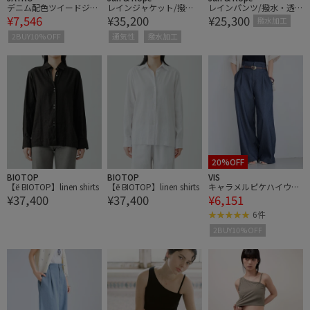
デニム配色ツイードジャ
レインジャケット/撥
レインパンツ/撥水・透
¥7,546
¥35,200
¥25,300
ケット
水・透湿・2WAY
湿
撥水加工
2BUY10%OFF
通気性
撥水加工
20%OFF
BIOTOP
BIOTOP
VIS
【ё BIOTOP】linen shirts
【ё BIOTOP】linen shirts
キャラメルピケハイウエ
¥37,400
¥37,400
¥6,151
ストワンタックパンツ
6件
2BUY10%OFF