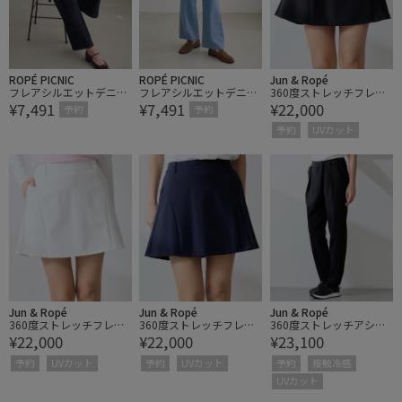
ROPÉ PICNIC
ROPÉ PICNIC
Jun & Ropé
フレアシルエットデニム
フレアシルエットデニム
360度ストレッチフレア
¥7,491
¥7,491
¥22,000
パンツ
パンツ
スカート/UV・吸水速乾
予約
予約
予約
UVカット
Jun & Ropé
Jun & Ropé
Jun & Ropé
360度ストレッチフレア
360度ストレッチフレア
360度ストレッチアシン
¥22,000
¥22,000
¥23,100
スカート/UV・吸水速乾
スカート/UV・吸水速乾
メトリータックパンツ/U
V・吸水速乾
予約
UVカット
予約
UVカット
予約
接触冷感
UVカット