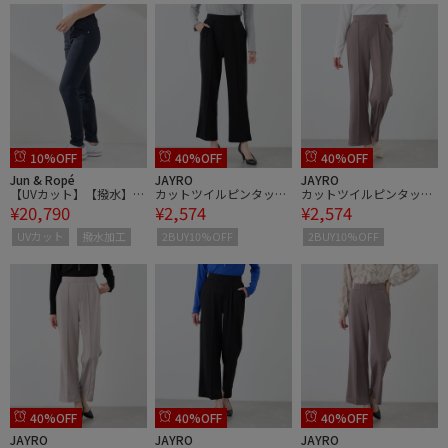
10%OFF
40%OFF
40%OFF
Jun & Ropé
JAYRO
JAYRO
【UVカット】【撥水】
カットツイルピンタック
カットツイルピンタック
¥20,790
¥2,574
¥2,574
【防透け】【ストレッ
入りストレートパンツ
入りストレートパンツ
チ】ボディシェルスキニ
UVカット
撥水加工
2BUY10%OFF
2BUY10%OFF
ーパンツ
40%OFF
40%OFF
40%OFF
JAYRO
JAYRO
JAYRO