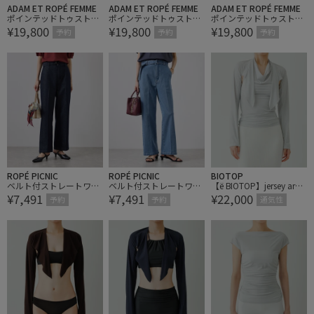
ADAM ET ROPÉ FEMME
ADAM ET ROPÉ FEMME
ADAM ET ROPÉ FEMME
ポインテッドトゥストレ
ポインテッドトゥストレ
ポインテッドトゥストレ
¥19,800
¥19,800
¥19,800
ッチショートブーツ
ッチショートブーツ
ッチショートブーツ
予約
予約
予約
ROPÉ PICNIC
ROPÉ PICNIC
BIOTOP
ベルト付ストレートワイ
ベルト付ストレートワイ
【ё BIOTOP】jersey arm
¥7,491
¥7,491
¥22,000
ドデニムパンツ
ドデニムパンツ
cover
予約
予約
通気性