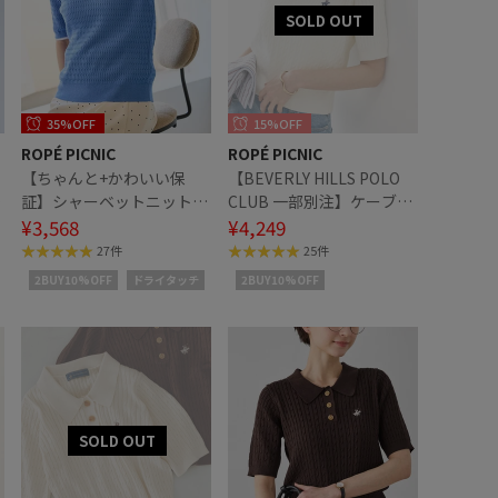
35%OFF
15%OFF
ROPÉ PICNIC
ROPÉ PICNIC
【ちゃんと+かわいい保
【BEVERLY HILLS POLO
ミ
証】シャーベットニットミ
CLUB 一部別注】ケーブル
ッ
ニケーブルポロカラーニッ
¥3,568
ニットプルオーバー/リン
¥4,249
ト/UVケア
クコーデ
27件
25件
2BUY10%OFF
ドライタッチ
2BUY10%OFF