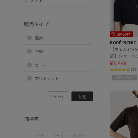
販売タイプ
35%OFF
通常
ROPÉ PICNIC
【ちゃんと+
予約
証】シャーベ
ニケーブルポ
¥3,568
セール
ト/UVケア
27件
2BUY10%OFF
アウトレット
リセット
決定
価格帯
〜