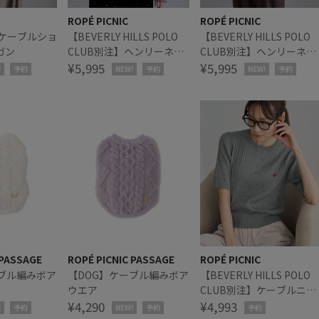
ROPÉ PICNIC
ROPÉ PICNIC
 ケーブルショ
【BEVERLY HILLS POLO
【BEVERLY HILLS POLO
ガン
CLUB別注】ヘンリーネッ
CLUB別注】ヘンリーネッ
クミニケーブルニットプル
¥5,995
クミニケーブルニットプ
¥5,995
!
予約
NEW!
予約
NEW!
予約
オーバー
オーバー
 PASSAGE
ROPÉ PICNIC PASSAGE
ROPÉ PICNIC
ーブル編みボア
【DOG】ケーブル編みボア
【BEVERLY HILLS POLO
ウエア
CLUB別注】ケーブルニッ
¥4,290
トプルオーバー
¥4,993
!
予約
NEW!
予約
予約