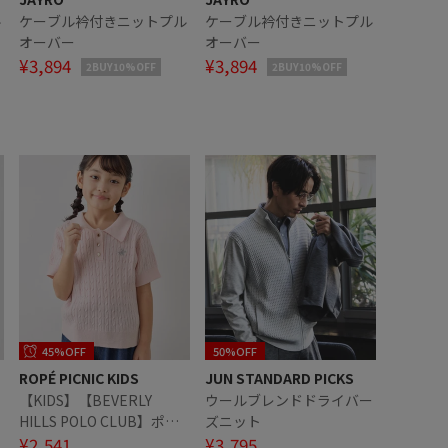
ル
ケーブル衿付きニットプル
ケーブル衿付きニットプル
オーバー
オーバー
¥3,894
¥3,894
2BUY10%OFF
2BUY10%OFF
45%OFF
50%OFF
ROPÉ PICNIC KIDS
JUN STANDARD PICKS
【KIDS】【BEVERLY
ウールブレンドドライバー
HILLS POLO CLUB】ポロ
ズニット
カラーケーブルニット/リ
¥2,541
¥3,795