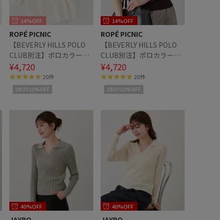
14%OFF
14%OFF
ROPÉ PICNIC
ROPÉ PICNIC
【BEVERLY HILLS POLO
【BEVERLY HILLS POLO
CLUB別注】ポロカラーケ
CLUB別注】ポロカラーケ
ーブルニット/リンクコー
¥4,720
ーブルニット/リンクコー
¥4,720
デ
デ
20件
20件
2BUY10%OFF
2BUY10%OFF
40%OFF
40%OFF
JAYRO
JAYRO