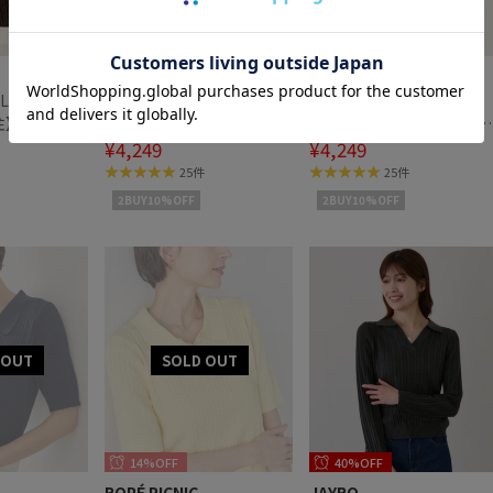
15%OFF
15%OFF
ROPÉ PICNIC
ROPÉ PICNIC
LLS POLO
【BEVERLY HILLS POLO
【BEVERLY HILLS POLO
別注】ケーブル
CLUB 一部別注】ケーブル
CLUB 一部別注】ケーブル
ーバー/リン
ニットプルオーバー/リン
¥4,249
ニットプルオーバー/リン
¥4,249
クコーデ
クコーデ
25件
25件
2BUY10%OFF
2BUY10%OFF
14%OFF
40%OFF
ROPÉ PICNIC
JAYRO