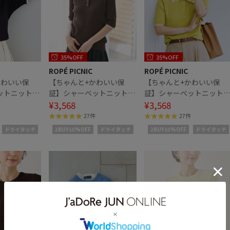
35%OFF
35%OFF
ROPÉ PICNIC
ROPÉ PICNIC
かわいい保
【ちゃんと+かわいい保
【ちゃんと+かわいい保
ットニットミ
証】シャーベットニットミ
証】シャーベットニット
ロカラーニッ
ニケーブルポロカラーニッ
¥3,568
ニケーブルポロカラーニ
¥3,568
ト/UVケア
ト/UVケア
27件
27件
ドライタッチ
2BUY10%OFF
ドライタッチ
2BUY10%OFF
ドライタッチ