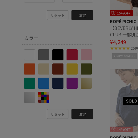
15%OFF
リセット
決定
ROPÉ PICNIC
【BEVERLY HI
CLUB 一部
カラー
ニットプルオ
¥4,249
クコーデ
25件
2BUY10%OFF
リセット
決定
14%OFF
ROPÉ PICNIC