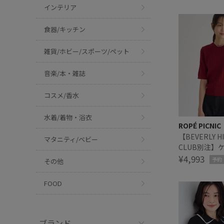
インテリア
食器/キッチン
雑貨/ホビー/スポーツ/ペット
音楽/本・雑誌
コスメ/香水
水着/着物・浴衣
ROPÉ PICNIC
【BEVERLY HI
マタニティ/ベビー
CLUB別注】
トプルオーバ
¥4,993
予約
その他
FOOD
ブランド