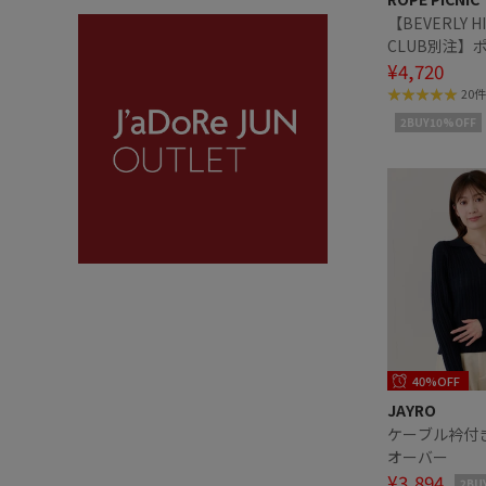
【BEVERLY HI
CLUB別注】
ーブルニット
¥4,720
デ
20件
2BUY10%OFF
40%OFF
JAYRO
ケーブル衿付
オーバー
¥3,894
2BU