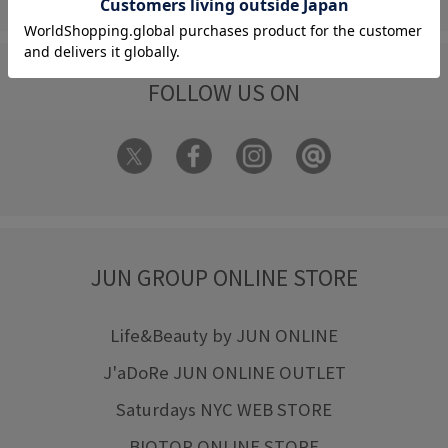
FOLLOW US ON
JUN GROUP ONLINE STORE
Life&Beauty by JUN ONLINE
J'aDoRe JUN ONLINE OUTLET
Saturdays NYC WEB STORE
BIOTOP ONLINE STORE