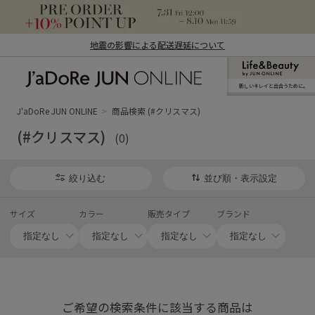
地震の影響による配送遅延について
新しいキレイと出合うために。
J'aDoRe JUN ONLINE（ジャドール ジュ
ン オンライン）
J'aDoRe JUN ONLINE
商品検索 (#クリスマス)
(#クリスマス)
(0)
絞り込む
並び順・表示設定
サイズ
カラー
販売タイプ
ブランド
ご希望の検索条件に該当する商品は