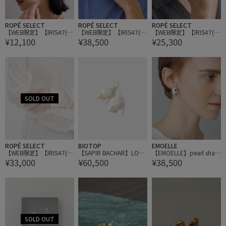
ROPÉ SELECT
ROPÉ SELECT
ROPÉ SELECT
【WEB限定】【IRIS47(イ
【WEB限定】【IRIS47(イ
【WEB限定】【IRIS47(イ
¥12,100
¥38,500
¥25,300
リス)】gaia petite earrin
リス)】armor ring
リス)】catch ring
g
ROPÉ SELECT
BIOTOP
EMOELLE
【WEB限定】【IRIS47(イ
【SAPIR BACHAR】LON
【EMOELLE】pearl shap
¥33,000
¥60,500
¥38,500
リス)】plump ring
G CARVED CORAL EARRI
ed silver pierced earrings
NGS