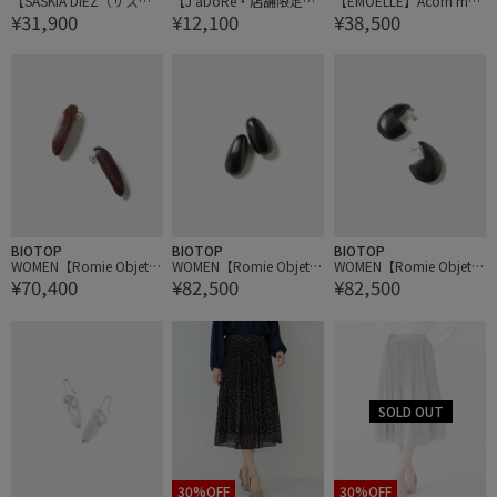
【SASKIA DIEZ（サスキ
【J'aDoRe・店舗限定】
【EMOELLE】Acorn moti
¥31,900
¥12,100
¥38,500
ア ディッツ）】WIRE EA
【Sisi Joia（シシ ジョイ
f earrings
RRINGS NO3
ア）】KEYCHAIN
BIOTOP
BIOTOP
BIOTOP
WOMEN【Romie Objett
WOMEN【Romie Objett
WOMEN【Romie Objett
¥70,400
¥82,500
¥82,500
i】Earring #1:
i】Earring #2
i】Earring #3
30%OFF
30%OFF