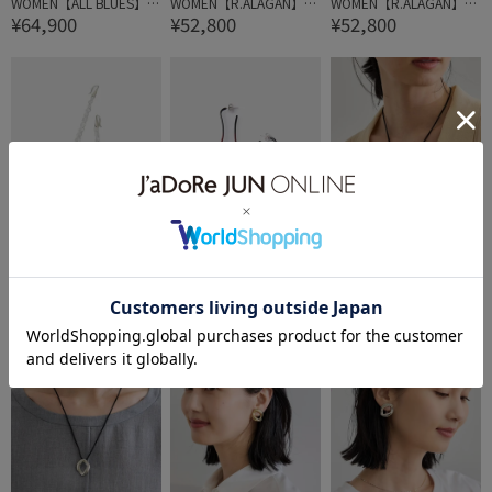
WOMEN【ALL BLUES】P
WOMEN【R.ALAGAN】BA
WOMEN【R.ALAGAN】BA
¥64,900
¥52,800
¥52,800
earl earrings medium po
BY QUIETUDE EARRINGS
BY QUIETUDE EARRINGS
lished silver
50%OFF
BIOTOP
BIOTOP
ROPÉ SELECT
WOMEN【R.ALAGAN】ST
WOMEN【LEMAIRE】SH
【WEB限定】【IRIS47(イ
¥63,800
¥39,600
¥11,000
EPPING STONE EARRIN
ORT DROP EARRINGS
リス)】rome necklace
GS MOONSTONE