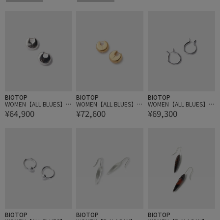
BIOTOP
BIOTOP
BIOTOP
WOMEN【ALL BLUES】Di
WOMEN【ALL BLUES】Di
WOMEN【ALL BLUES】B
¥64,900
¥72,600
¥69,300
sc earring Pollished silver
sc earring pollished gold
alloon earrings polished
silver
BIOTOP
BIOTOP
BIOTOP