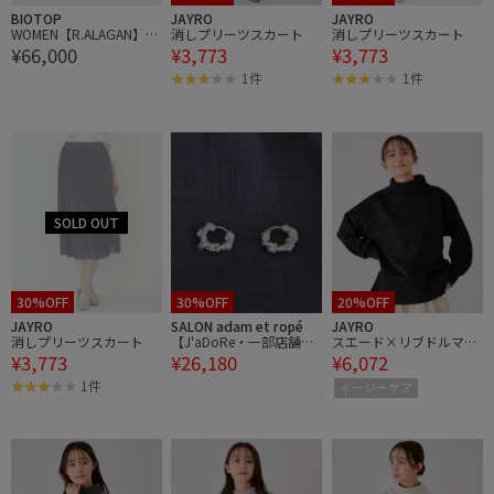
BIOTOP
JAYRO
JAYRO
WOMEN【R.ALAGAN】HI
消しプリーツスカート
消しプリーツスカート
¥66,000
¥3,773
¥3,773
SHI DROP EARRINGS / C
LEAR
1件
1件
30%OFF
30%OFF
20%OFF
JAYRO
SALON adam et ropé
JAYRO
消しプリーツスカート
【J'aDoRe・一部店舗限
スエード×リブドルマン
¥3,773
¥26,180
¥6,072
定】【Completedworks
チュニック
（コンプリーテッドワー
1件
イージーケア
クス）】motif earrings