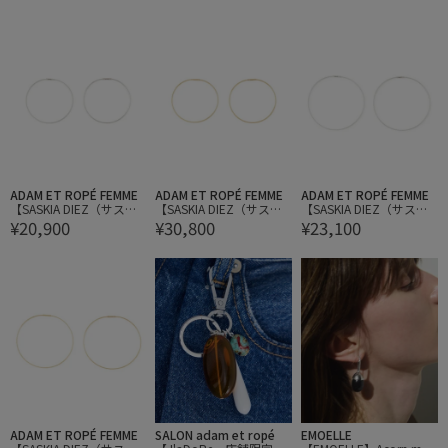
RINGS FRINGE CUBIC NO
TES EARRINGS MULTI LO
CRYSTAL EARRINGS SHO
2
NG
RT
ADAM ET ROPÉ FEMME
ADAM ET ROPÉ FEMME
ADAM ET ROPÉ FEMME
【SASKIA DIEZ（サスキ
【SASKIA DIEZ（サスキ
【SASKIA DIEZ（サスキ
¥20,900
¥30,800
¥23,100
ア ディッツ）】WIRE EA
ア ディッツ）】WIRE EA
ア ディッツ）】WIRE EA
RRINGS NO2
RRINGS NO2
RRINGS NO3
ADAM ET ROPÉ FEMME
SALON adam et ropé
EMOELLE