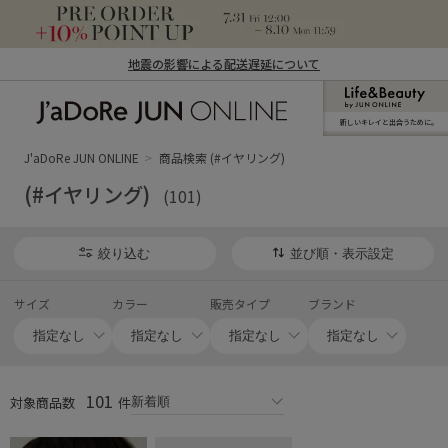
地震の影響による配送遅延について
新しいキレイと出合うために。
J'aDoRe JUN ONLINE（ジャドール ジュ
ン オンライン）
J'aDoRe JUN ONLINE
商品検索 (#イヤリング)
(#イヤリング)
(101)
絞り込む
並び順・表示設定
サイズ
カラー
販売タイプ
ブランド
101
対象商品数
件