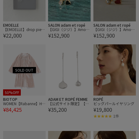
EMOELLE
SALON adam et ropé
SALON adam et ropé
【EMOELLE】drop pierc
【GIGI（ジジ）】Amour
【GIGI（ジジ）】Amour
¥22,000
¥152,900
¥152,900
ed earrings
earrings
earrings
50%OFF
BIOTOP
ADAM ET ROPÉ FEMME
ROPÉ
WOMEN【Rabanne】HA
【公式サイト限定】【Ri
ビッグパールイヤリング
¥84,425
¥35,200
¥19,800
UT
euk(リューク)】Tear Earr
ings
1件