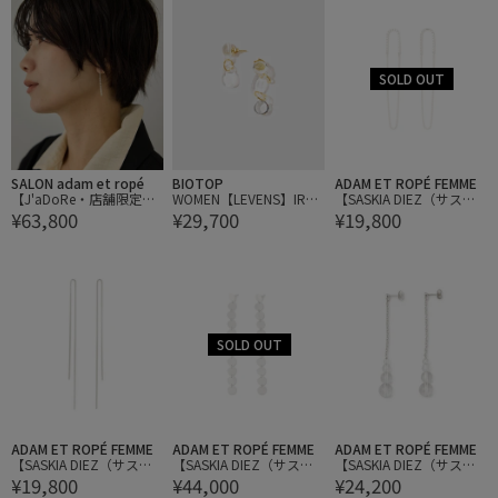
SALON adam et ropé
BIOTOP
ADAM ET ROPÉ FEMME
【J'aDoRe・店舗限定】
WOMEN【LEVENS】IRRE
【SASKIA DIEZ（サスキ
¥63,800
¥29,700
¥19,800
【MALUS /マリュス】Dia
GULAR CASCADA EARRI
ア ディッツ）】FRING MI
mond bar earrings
NGS
XED EARRINGS LOOP
ADAM ET ROPÉ FEMME
ADAM ET ROPÉ FEMME
ADAM ET ROPÉ FEMME
【SASKIA DIEZ（サスキ
【SASKIA DIEZ（サスキ
【SASKIA DIEZ（サスキ
¥19,800
¥44,000
¥24,200
ア ディッツ）】FINE EAR
ア ディッツ）】PAILLET
ア ディッツ）】J DROP