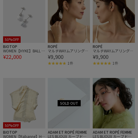
50%OFF
BIOTOP
ROPÉ
ROPÉ
WOMEN【HYKE】BALL D
マルチWAYムアリングモ
マルチWAYムアリングモ
¥22,000
¥9,900
¥9,900
ROP EARRINGS
チーフアクセサリー
チーフアクセサリー
1件
1件
50%OFF
BIOTOP
ADAM ET ROPÉ FEMME
ADAM ET ROPÉ FEMME
WOMEN【Rabanne】HA
LES BIJOUX カーブドロ
LES BIJOUX カーブドロ