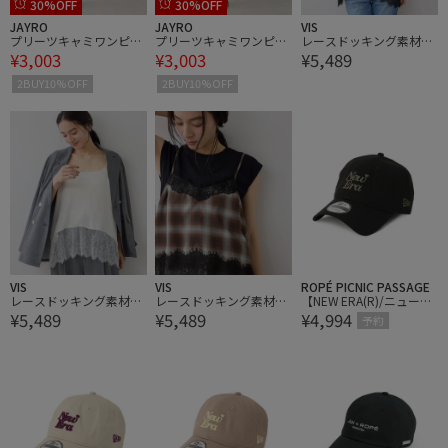
30%OFF
30%OFF
JAYRO
JAYRO
VIS
プリーツキャミワンピー
プリーツキャミワンピー
レースドッキング素材ア
¥3,003
¥3,003
¥5,489
ス
ス
ソートキャミソール
2BUY10%OFF
2BUY10%OFF
VIS
VIS
ROPÉ PICNIC PASSAGE
レースドッキング素材ア
レースドッキング素材ア
【NEW ERA(R)/ニューエ
¥5,489
¥5,489
¥4,994
ソートキャミソール
ソートキャミソール
ラ別注】920CS HEART L
予約
OGO CAP