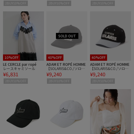
2BUY10%OFF
2BUY10%OFF
2BUY10%OFF
10%OFF
40%OFF
40%OFF
LE CERCLE par ropé
ADAM ET ROPÉ HOMME
ADAM ET ROPÉ HOMME
レースキャミソール
【SOLARIS&CO./ソロリ
【SOLARIS&CO./ソロリ
¥6,831
¥9,240
¥9,240
スアンドコー】TRAPBO
スアンドコー】TRAPBO
Y
Y
2BUY10%OFF
2BUY10%OFF
2BUY10%OFF