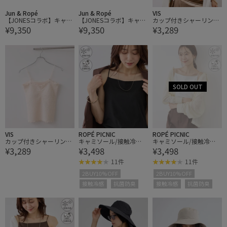
Jun & Ropé
Jun & Ropé
VIS
【JONESコラボ】キャッ
【JONESコラボ】キャッ
カップ付きシャーリング
¥9,350
¥9,350
¥3,289
プ
プ
キャミソール
VIS
ROPÉ PICNIC
ROPÉ PICNIC
カップ付きシャーリング
キャミソール/接触冷
キャミソール/接触冷
¥3,289
¥3,498
¥3,498
キャミソール
感・抗菌防臭
感・抗菌防臭
11件
11件
2BUY10%OFF
2BUY10%OFF
接触冷感
抗菌防臭
接触冷感
抗菌防臭