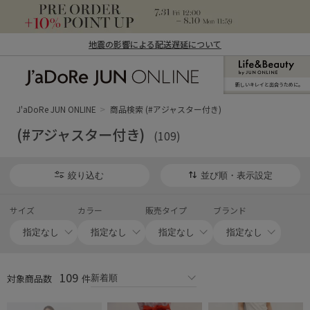
地震の影響による配送遅延について
新しいキレイと出合うために。
J'aDoRe JUN ONLINE（ジャドール ジュ
ン オンライン）
J'aDoRe JUN ONLINE
商品検索 (#アジャスター付き)
(#アジャスター付き)
(109)
絞り込む
並び順・表示設定
サイズ
カラー
販売タイプ
ブランド
109
対象商品数
件