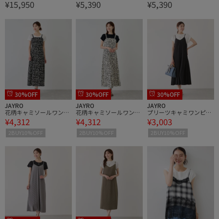
¥15,950
¥5,390
¥5,390
ナブル】・【定番】ディ
ボン使いジャンスカ
ボン使いジャンスカ
ープライズワイドデニム
30%OFF
30%OFF
30%OFF
JAYRO
JAYRO
JAYRO
花柄キャミソールワンピ
花柄キャミソールワンピ
プリーツキャミワンピー
¥4,312
¥4,312
¥3,003
ース
ース
ス
2BUY10%OFF
2BUY10%OFF
2BUY10%OFF