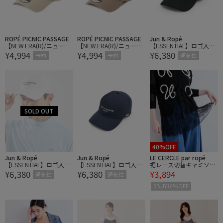
ROPÉ PICNIC PASSAGE
ROPÉ PICNIC PASSAGE
Jun & Ropé
【NEW ERA(R)/ニューエ
【NEW ERA(R)/ニューエ
【ESSENTIAL】ロゴ入り
¥4,994
¥4,994
¥6,380
ラ別注】920CS HEART L
ラ別注】920CS HEART L
キャップ
予約
予約
通気性
OGO CAP
OGO CAP
40%OFF
Jun & Ropé
Jun & Ropé
LE CERCLE par ropé
【ESSENTIAL】ロゴ入り
【ESSENTIAL】ロゴ入り
裾レース切替キャミソー
¥6,380
¥6,380
¥3,894
キャップ
キャップ
ル
通気性
通気性
2BUY10%OFF