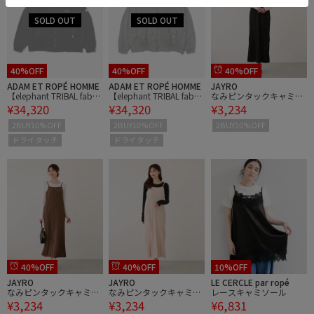
40%OFF
40%OFF
40%OFF
ADAM ET ROPÉ HOMME
ADAM ET ROPÉ HOMME
JAYRO
【elephant TRIBAL fabric
【elephant TRIBAL fabric
なみピンタックキャミワ
¥34,320
¥34,320
¥3,234
s/エレファントトライバ
s/エレファントトライバ
ンピース
ルファブリクス】FAT JU
ルファブリクス】FAT JU
2BUY10%OFF
2BUY10%OFF
2BUY10%OFF
MPER
MPER
ドライタッチ
ドライタッチ
40%OFF
40%OFF
10%OFF
JAYRO
JAYRO
LE CERCLE par ropé
なみピンタックキャミワ
なみピンタックキャミワ
レースキャミソール
¥3,234
¥3,234
¥6,831
ンピース
ンピース