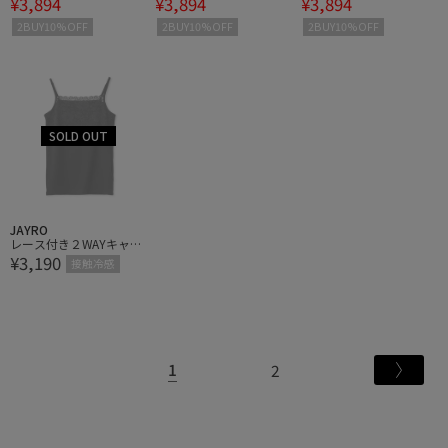
¥3,894
¥3,894
¥3,894
ピース
ピース
ピース
2BUY10%OFF
2BUY10%OFF
2BUY10%OFF
JAYRO
レース付き２WAYキャミ
¥3,190
ソール
接触冷感
1
2