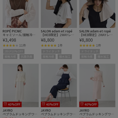
ROPÉ PICNIC
SALON adam et ropé
SALON adam et ropé
キャミソール/接触冷
【WEB限定】2WAYレイ
【WEB限定】2WAYレイ
¥3,498
¥8,800
¥8,800
感・抗菌防臭
ヤーハット / UVカット・
ヤーハット / UVカット・
撥水・取り外し可
撥水・取り外し可
11件
1件
1件
2BUY10%OFF
ドライタッチ
ドライタッチ
接触冷感
抗菌防臭
接触冷感
撥水加工
接触冷感
撥水加工
40%OFF
40%OFF
40%OFF
JAYRO
JAYRO
JAYRO
ペプラムドッキングワン
ペプラムドッキングワン
ペプラムドッキングワン