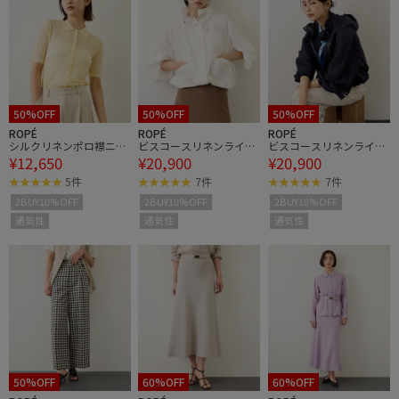
50%OFF
50%OFF
50%OFF
ROPÉ
ROPÉ
ROPÉ
シルクリネンポロ襟ニッ
ビスコースリネンライト
ビスコースリネンライト
¥12,650
¥20,900
¥20,900
トカーディガン/イージ
マウンテンパーカー/セ
マウンテンパーカー/セ
ーケア
ットアップ対応・イージ
ットアップ対応・イージ
5件
7件
7件
ーケア
ーケア
2BUY10%OFF
2BUY10%OFF
2BUY10%OFF
通気性
通気性
通気性
50%OFF
60%OFF
60%OFF