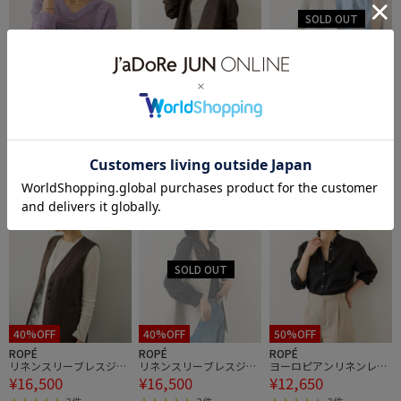
60%OFF
60%OFF
60%OFF
ROPÉ
ROPÉ
ROPÉ
リネン畦編みVネックニ
リネンノーカラージャケ
リネンノーカラージャケ
¥9,680
¥15,400
¥15,400
ット/イージーケア
ット/セットアップ対応
ット/セットアップ対応
7件
7件
2BUY10%OFF
通気性
2BUY10%OFF
2BUY10%OFF
40%OFF
40%OFF
50%OFF
ROPÉ
ROPÉ
ROPÉ
リネンスリーブレスジ
リネンスリーブレスジ
ヨーロピアンリネンレギ
¥16,500
¥16,500
¥12,650
レ/セットアップ対応
レ/セットアップ対応
ュラーシャツ/イージー
ケア