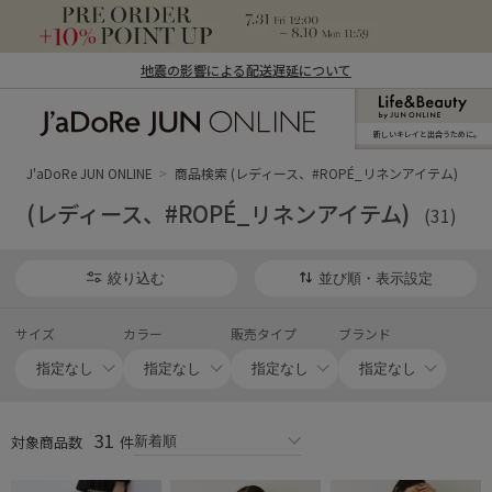
地震の影響による配送遅延について
新しいキレイと出合うために。
J'aDoRe JUN ONLINE（ジャドール ジュ
ン オンライン）
J'aDoRe JUN ONLINE
商品検索 (レディース、#ROPÉ_リネンアイテム)
(レディース、#ROPÉ_リネンアイテム)
(31)
絞り込む
並び順・表示設定
サイズ
カラー
販売タイプ
ブランド
31
対象商品数
件