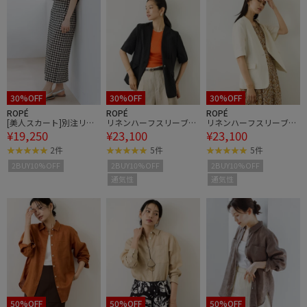
30%OFF
30%OFF
30%OFF
ROPÉ
ROPÉ
ROPÉ
[美人スカート]別注リネ
リネンハーフスリーブノ
リネンハーフスリーブノ
¥19,250
¥23,100
¥23,100
ン混ギンガムチェックポ
ーカラージャケット
ーカラージャケット
ケット付きタイトスカー
2件
5件
5件
ト/イージーケア
2BUY10%OFF
2BUY10%OFF
2BUY10%OFF
通気性
通気性
50%OFF
50%OFF
50%OFF