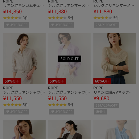
ROPÉ
ROPÉ
ROPÉ
リネン混ギンガムチェッ
シルク混リネンマーメイ
シルク混リネンマーメイ
¥14,850
¥11,880
¥11,880
クワイドパンツ/イージ
ドスカート(無地＆ストラ
ドスカート(無地＆ストラ
ーケア
イス)/セットアップ対
イス)/セットアップ対
3件
5件
5件
応・イージーケア
応・イージーケア
2BUY10%OFF
2BUY10%OFF
2BUY10%OFF
50%OFF
50%OFF
60%OFF
ROPÉ
ROPÉ
ROPÉ
シルク混リネンシャツ(無
シルク混リネンシャツ(無
リネン畦編みVネックニ
¥11,550
¥11,550
¥9,680
地＆ストライプ)/イージ
地＆ストライプ)/イージ
ット/イージーケア
ーケア・セットアップ対
ーケア・セットアップ対
5件
5件
2BUY10%OFF
応
応
通気性
2BUY10%OFF
2BUY10%OFF