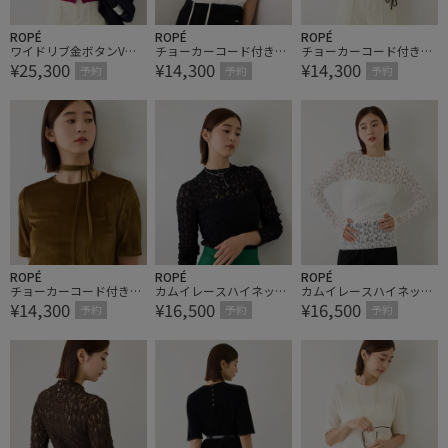
ROPÉ
ROPÉ
ROPÉ
ワイドリブ金ボタンVネ
チョーカーコード付きシ
チョーカーコード付きシ
¥25,300
¥14,300
¥14,300
ックカーディガン【J'aD
アーベロアTシャツ/イー
アーベロアTシャツ/イー
予約
予約
予約
oRe・一部店舗限定サイ
ジーケア【J'aDoRe・一
ジーケア【J'aDoRe・一
ズ】
部店舗限定サイズ】
部店舗限定サイズ】
ROPÉ
ROPÉ
ROPÉ
チョーカーコード付きシ
カムイレースハイネック
カムイレースハイネック
¥14,300
¥16,500
¥16,500
アーベロアTシャツ/イー
カットソー/イージーケ
カットソー/イージーケ
予約
予約
予約
ジーケア【J'aDoRe・一
ア【J'aDoRe・一部店舗
ア【J'aDoRe・一部店舗
部店舗限定サイズ】
限定サイズ】
限定サイズ】