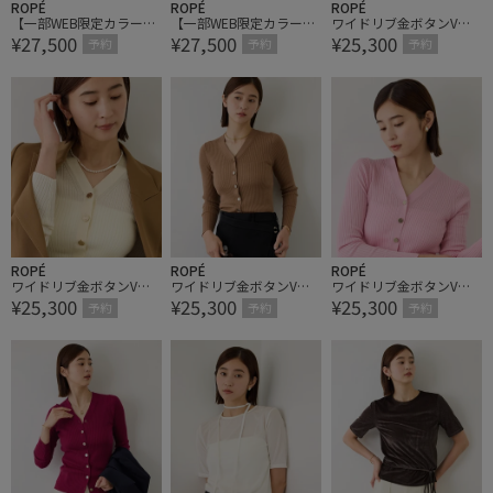
ROPÉ
ROPÉ
ROPÉ
【一部WEB限定カラー】
【一部WEB限定カラー】
ワイドリブ金ボタンVネ
¥27,500
¥27,500
¥25,300
カシミヤブレンドポケッ
カシミヤブレンドポケッ
ックカーディガン【J'aD
予約
予約
予約
トカーディガン/イージ
トカーディガン/イージ
oRe・一部店舗限定サイ
ーケア【J'aDoRe・一部
ーケア【J'aDoRe・一部
ズ】
店舗限定サイズ】
店舗限定サイズ】
ROPÉ
ROPÉ
ROPÉ
ワイドリブ金ボタンVネ
ワイドリブ金ボタンVネ
ワイドリブ金ボタンVネ
¥25,300
¥25,300
¥25,300
ックカーディガン【J'aD
ックカーディガン【J'aD
ックカーディガン【J'aD
予約
予約
予約
oRe・一部店舗限定サイ
oRe・一部店舗限定サイ
oRe・一部店舗限定サイ
ズ】
ズ】
ズ】