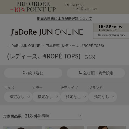
地震の影響による配送遅延について
新しいキレイと出合うために。
J'aDoRe JUN ONLINE（ジャドール ジュ
ン オンライン）
J'aDoRe JUN ONLINE
商品検索 (レディース、#ROPÉ TOPS)
(レディース、#ROPÉ TOPS)
(218)
絞り込む
並び順・表示設定
サイズ
カラー
販売タイプ
ブランド
218
対象商品数
件