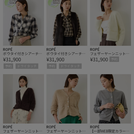
ROPÉ
ROPÉ
ROPÉ
ボウタイ付きシアーチェ
ボウタイ付きシアーチェ
フェザーヤーンニットカ
¥31,900
¥31,900
¥31,900
ックシャツブラウス(取り
ックシャツブラウス(取り
ーディガン/イージーケ
予約
外し可能 )/イージーケア
外し可能 )/イージーケア
ア
予約
ドライタッチ
予約
ドライタッチ
【J'aDoRe・一部店舗限
【J'aDoRe・一部店舗限
定サイズ】
定サイズ】
ROPÉ
ROPÉ
ROPÉ
フェザーヤーンニットカ
フェザーヤーンニットカ
【一部WEB限定カラー】