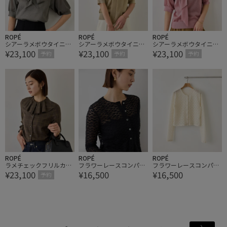
ROPÉ
ROPÉ
ROPÉ
シアーラメボウタイニッ
シアーラメボウタイニッ
シアーラメボウタイニッ
¥23,100
¥23,100
¥23,100
ト/イージーケア【J'aDo
ト/イージーケア【J'aDo
ト/イージーケア【J'aDo
予約
予約
予約
Re・一部店舗限定サイ
Re・一部店舗限定サイ
Re・一部店舗限定サイ
ズ】
ズ】
ズ】
ROPÉ
ROPÉ
ROPÉ
ラメチェックフリルカラ
フラワーレースコンパク
フラワーレースコンパク
¥23,100
¥16,500
¥16,500
ーブラウス/セットアッ
トカーディガン/イージ
トカーディガン/イージ
予約
プ対応・イージーケア
ーケア【J'aDoRe・ルミ
ーケア【J'aDoRe・ルミ
【J'aDoRe・一部店舗限
ネ店舗限定カラー】
ネ店舗限定カラー】
定サイズ】