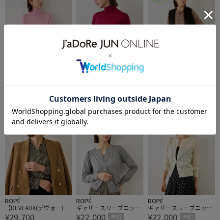
ROPÉ
ROPÉ
ROPÉ
メリノウール袖パールハ
メリノウール袖パールハ
【DEVEAUX(デヴォー)】
¥23,100
¥23,100
¥29,700
イネックニット/アンサ
イネックニット/アンサ
幾何学パターンプリント
予約
予約
ンブル対応・イージーケ
ンブル対応・イージーケ
ブラウス/セットアップ
予約
イージーケア
ア【J'aDoRe・一部店舗
ア【J'aDoRe・一部店舗
対応
限定サイズ】
限定サイズ】
ROPÉ
ROPÉ
ROPÉ
【DEVEAUX(デヴォー)】
ギャザースリーブニット
ギャザースリーブニット
¥29,700
¥22,000
¥22,000
幾何学パターンプリント
カーディガン/イージー
カーディガン/イージー
予約
予約