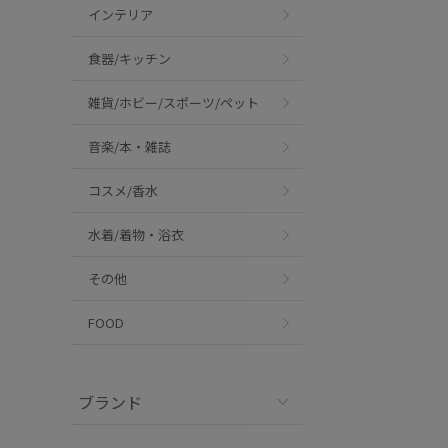
インテリア
食器/キッチン
雑貨/ホビー/スポーツ/ペット
音楽/本・雑誌
コスメ/香水
水着/着物・浴衣
その他
FOOD
ブランド