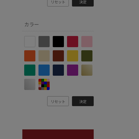
リセット
決定
カラー
リセット
決定