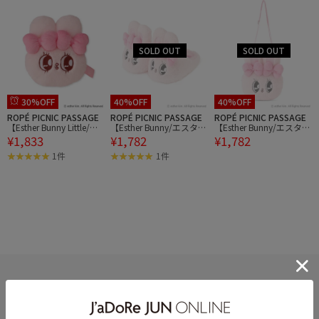
30%OFF
40%OFF
40%OFF
ROPÉ PICNIC PASSAGE
ROPÉ PICNIC PASSAGE
ROPÉ PICNIC PASSAGE
【Esther Bunny Little/エ
【Esther Bunny/エスター
【Esther Bunny/エスター
¥1,833
¥1,782
¥1,782
スターバニーリトル】フ
バニー】ぬいぐるみスリ
バニー】【WEB限定】フ
ェイスパスケース
ッパ リボンバニー
ェイスショルダーバッグ
1件
1件
リボンバニー
HELP