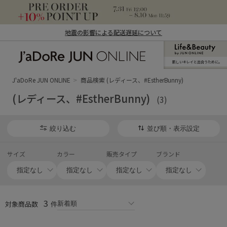
地震の影響による配送遅延について
新しいキレイと出合うために。
J'aDoRe JUN ONLINE（ジャドール ジュ
ン オンライン）
J'aDoRe JUN ONLINE
商品検索 (レディース、#EstherBunny)
(レディース、#EstherBunny)
(3)
絞り込む
並び順・表示設定
サイズ
カラー
販売タイプ
ブランド
3
対象商品数
件