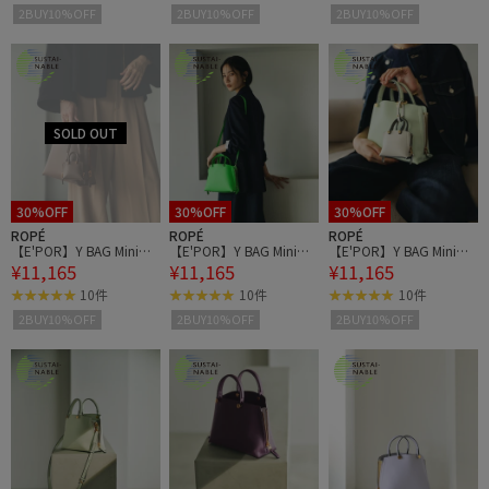
2BUY10%OFF
2BUY10%OFF
2BUY10%OFF
30%OFF
30%OFF
30%OFF
ROPÉ
ROPÉ
ROPÉ
【E'POR】Y BAG Mini
【E'POR】Y BAG Mini
【E'POR】Y BAG Mini
¥11,165
¥11,165
¥11,165
【超軽量】
【超軽量】
【超軽量】
10件
10件
10件
2BUY10%OFF
2BUY10%OFF
2BUY10%OFF