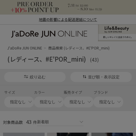
地震の影響による配送遅延について
新しいキレイと出合うために。
J'aDoRe JUN ONLINE（ジャドール ジュ
ン オンライン）
J'aDoRe JUN ONLINE
商品検索 (レディース、#E'POR_mini)
(レディース、#E'POR_mini)
(43)
絞り込む
並び順・表示設定
サイズ
カラー
販売タイプ
ブランド
43
対象商品数
件