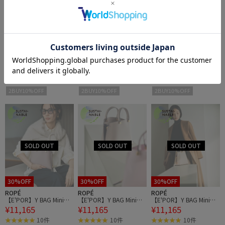
30%OFF
30%OFF
30%OFF
ROPÉ
ROPÉ
ROPÉ
【WEB限定/一部店舗限
【WEB限定/一部店舗限
【E'POR】Y BAG Mini
¥10,780
¥10,780
¥11,165
定】【E'POR×PEANUT
定】【E'POR×PEANUT
【超軽量】
S】別注 Y BAG Pico
S】別注 Y BAG Pico
1件
1件
10件
2BUY10%OFF
2BUY10%OFF
2BUY10%OFF
30%OFF
30%OFF
30%OFF
ROPÉ
ROPÉ
ROPÉ
【E'POR】Y BAG Mini
【E'POR】Y BAG Mini
【E'POR】Y BAG Mini
¥11,165
¥11,165
¥11,165
【超軽量】
【超軽量】
【超軽量】
10件
10件
10件