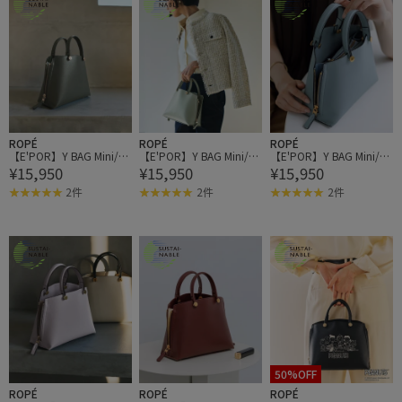
ROPÉ
ROPÉ
ROPÉ
【E'POR】Y BAG Mini/超
【E'POR】Y BAG Mini/超
【E'POR】Y BAG Mini/超
¥15,950
¥15,950
¥15,950
軽量・26AW
軽量・26AW
軽量・26AW
2件
2件
2件
50%OFF
ROPÉ
ROPÉ
ROPÉ