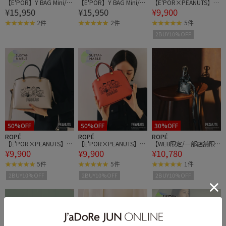
【E'POR】Y BAG Mini/超
【E'POR】Y BAG Mini/超
【E'POR×PEANUTS】別
¥15,950
¥15,950
¥9,900
軽量・26AW
軽量・26AW
注 Y BAG Mini
2件
2件
5件
2BUY10%OFF
50%OFF
50%OFF
30%OFF
ROPÉ
ROPÉ
ROPÉ
【E'POR×PEANUTS】別
【E'POR×PEANUTS】別
【WEB限定/一部店舗限
¥9,900
¥9,900
¥10,780
注 Y BAG Mini
注 Y BAG Mini
定】【E'POR×PEANUT
S】別注 Y BAG Pico
5件
5件
1件
2BUY10%OFF
2BUY10%OFF
2BUY10%OFF