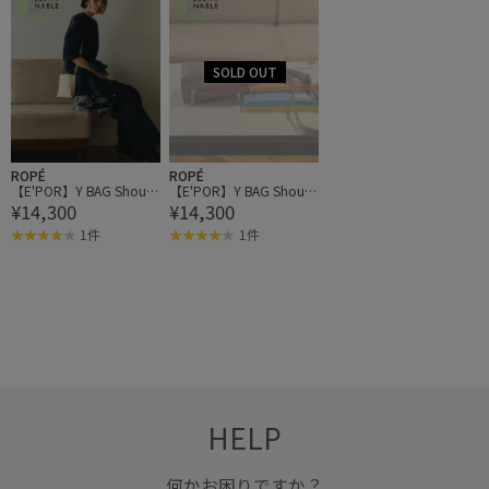
ROPÉ
ROPÉ
【E'POR】Y BAG Should
【E'POR】Y BAG Should
¥14,300
¥14,300
er Micro【超軽量】【WE
er Micro【超軽量】【WE
B・一部店舗限定】
B・一部店舗限定】
1件
1件
HELP
何かお困りですか？