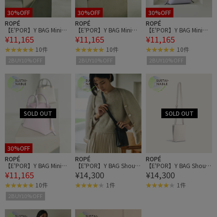
30%OFF
30%OFF
30%OFF
ROPÉ
ROPÉ
ROPÉ
【E'POR】Y BAG Mini
【E'POR】Y BAG Mini
【E'POR】Y BAG Mini
¥11,165
¥11,165
¥11,165
【超軽量】
【超軽量】
【超軽量】
10件
10件
10件
2BUY10%OFF
2BUY10%OFF
2BUY10%OFF
30%OFF
ROPÉ
ROPÉ
ROPÉ
【E'POR】Y BAG Mini
【E'POR】Y BAG Should
【E'POR】Y BAG Should
¥11,165
¥14,300
¥14,300
【超軽量】
er Micro【超軽量】【WE
er Micro【超軽量】【WE
B・一部店舗限定】
B・一部店舗限定】
10件
1件
1件
2BUY10%OFF