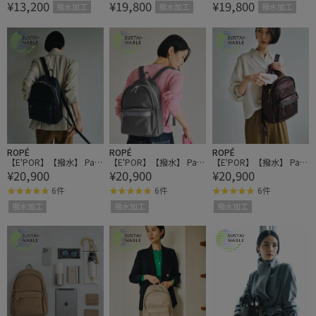
¥13,200
¥19,800
¥19,800
i/撥水・超軽量・一部WE
BAG Mini/撥水・26AW新
BAG Mini/撥水・26AW新
撥水加工
撥水加工
撥水加工
B限定カラー・26AW新色
型
型
ROPÉ
ROPÉ
ROPÉ
【E'POR】【撥水】 Pac
【E'POR】【撥水】 Pac
【E'POR】【撥水】 Pac
¥20,900
¥20,900
¥20,900
Sac Mini（パックサック
Sac Mini（パックサック
Sac Mini（パックサック
ミニ）【26AW/新型】/
ミニ）【26AW/新型】/
ミニ）【26AW/新型】/
6件
6件
6件
一部WEB限定
一部WEB限定
一部WEB限定
撥水加工
撥水加工
撥水加工