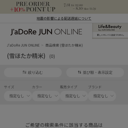
地震の影響による配送遅延について
新しいキレイと出合うために。
J'aDoRe JUN ONLINE（ジャドール ジュ
ン オンライン）
J'aDoRe JUN ONLINE
商品検索 (雪ほたか精米)
(雪ほたか精米)
(0)
絞り込む
並び順・表示設定
サイズ
カラー
販売タイプ
ブランド
ご希望の検索条件に該当する商品は