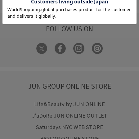
FOLLOW US ON
JUN GROUP ONLINE STORE
Life&Beauty by JUN ONLINE
J'aDoRe JUN ONLINE OUTLET
Saturdays NYC WEB STORE
BIOTOP ONLINE STORE