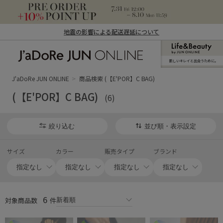
地震の影響による配送遅延について
新しいキレイと出合うために。
J'aDoRe JUN ONLINE（ジャドール ジュ
ン オンライン）
J'aDoRe JUN ONLINE
商品検索 (【E'POR】C BAG)
(【E'POR】C BAG)
(6)
絞り込む
並び順・表示設定
サイズ
カラー
販売タイプ
ブランド
6
対象商品数
件