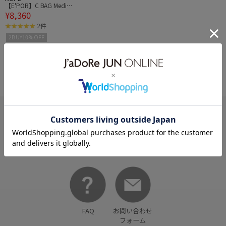
【E'POR】C BAG Mediu
¥8,360
m【撥水】【超軽量】
2件
2BUY10%OFF
HELP
何かお困りですか？
FAQ
お問い合わせ
フォーム