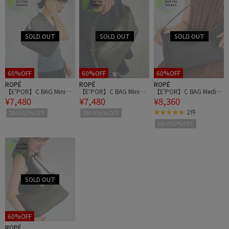
60%OFF
60%OFF
60%OFF
ROPÉ
ROPÉ
ROPÉ
【E'POR】C BAG Mini
【E'POR】C BAG Mini
【E'POR】C BAG Mediu
¥7,480
¥7,480
¥8,360
【撥水】【超軽量】
【撥水】【超軽量】
m【撥水】【超軽量】
2件
2BUY10%OFF
2BUY10%OFF
2BUY10%OFF
60%OFF
ROPÉ