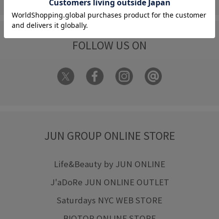
FOLLOW US ON
JUN GROUP ONLINE STORE
Life&Beauty by JUN ONLINE
J'aDoRe JUN ONLINE OUTLET
Saturdays NYC WEB STORE
BIOTOP ONLINE STORE