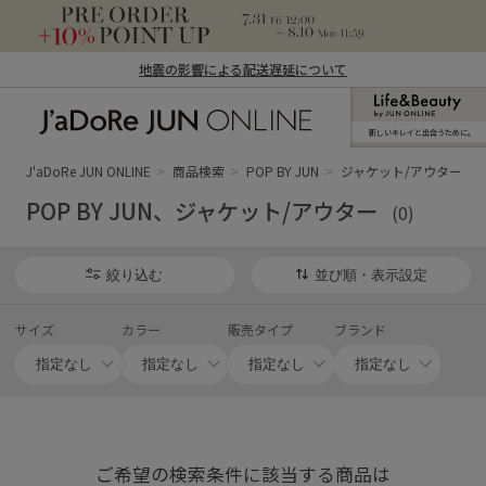
地震の影響による配送遅延について
新しいキレイと出合うために。
J'aDoRe JUN ONLINE（ジャドール ジュ
ン オンライン）
J'aDoRe JUN ONLINE
商品検索
POP BY JUN
ジャケット/アウター
POP BY JUN、ジャケット/アウター
(0)
絞り込む
並び順・表示設定
サイズ
カラー
販売タイプ
ブランド
ご希望の検索条件に該当する商品は