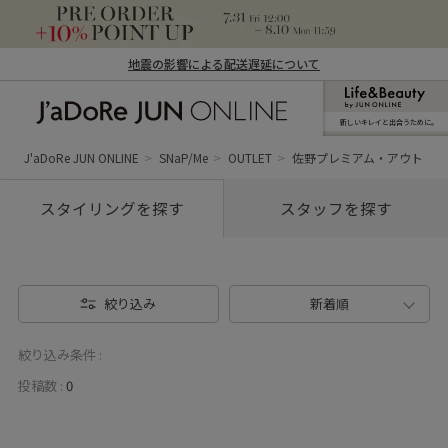
地震の影響による配送遅延について
新しいキレイと出合うために。
J'aDoRe JUN ONLINE（ジャドール ジュ
ン オンライン）
J'aDoRe JUN ONLINE
SNaP/Me
OUTLET
佐野プレミアム・アウトレ
スタイリングを探す
スタッフを探す
絞り込み
新着順
絞り込み条件 :
投稿数 :
0