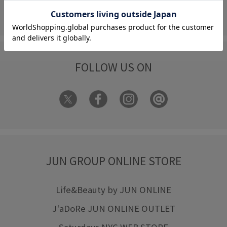
フォーム
FOLLOW US ON
JUN GROUP ONLINE STORE
Life&Beauty by JUN ONLINE
J'aDoRe JUN ONLINE OUTLET