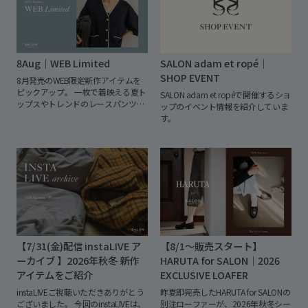
えるイージーケア性を兼ね備えた人
景を描くCamille de Cussac。絵本や
気シリーズです。
2026年AW
ファッション、出版、カルチャーな
Collectionでは、定番のカーディガ
どジャンルを横断して活躍し、日本
ンやニットに加え、新たに上質なニ
でも個をを開催するなど、多くのフ
ットジャケットがラインアップ。
ァンを魅了しています。
今回のコレ
8Aug｜WEB Limited
SALON adam et ropé｜
Creamy Cottonならではのやさしい
クションでは、"FASHION"をテーマ
着心地はそのままに、より幅広いシ
SHOP EVENT
8月発売のWEB限定新作アイテムを
にSALON adam et ropéのためだけに
ーンで活躍するコレクションへと進
ピックアップ。
一枚で着映える夏ト
描き下ろしたアートワークを展開。
SALON adam et ropéで開催するショ
化しています。
ップスやトレンドのレースパンツに
アートを纏う楽しさと、暮らしを彩
ップのイベント情報を紹介していま
加え、秋を先取りできるシアーベロ
るプロダクトを提案します。
す。
アトップスや、昨年ご好評いただい
た人気ニットカーディガンも予約ス
タート。季節の変わり目から長く活
躍するアイテムが揃いました。
オン
ラインストア限定アイテムから先行
予約まで、この夏から秋にかけて活
躍する注目のラインアップをぜひご
覧ください。
【7/31(金)配信 instaLIVE ア
【8/1～販売スタート】
ーカイブ 】2026年秋冬 新作
HARUTA for SALON｜2026
アイテムをご紹介
EXCLUSIVE LOAFER
instaLIVEご視聴いただきありがとう
昨夏即完売したHARUTA for SALONの
ございました。
今回のinstaLIVEは、
別注ローファーが、2026年秋冬シー