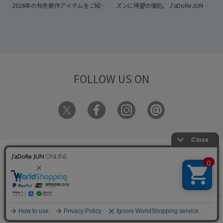
2026年の秋冬新作アイテムをご紹
ズンに待望の復刻。
J'aDoRe JUN
介。
ぜひお買い物の参考にしてくだ
ONLINEでは先行予約を受付中、店頭
さい。
■Pre-Order 10% Point Up
では8月1日（土）より販売をスター
Campaign
公式オンラインストア
トします。
今シーズンは「ブラウ
J'aDoRe JUN ONLINEにて予約商品を
ン」をテーマに、艶やかなガラスレ
対象とした「＋10％ POINT UPキャ
ザー、柔らかなベロア、シボ感のあ
ンペーン」を開催しております。
＜
るチェロキーなど、素材ごとに異な
開催期間＞
2026年7月31日(金)
る“茶”の表情を楽しめるラインアッ
12:00 ～ 8月10日(月) 11:59
プをご用意。
パンツスタイルからス
FOLLOW US ON
カート、ワンピースまで幅広い着こ
なしに馴染み、オンオフ問わず活躍
します。ブラックはWEB限定カラー
として再登場。
履き込むほどに足に
馴染み、長く愛用できるのも
HARUTAならではの魅力。通勤から
休日まで寄り添う、大人のきれいめ
カジュアルにおすすめの別注レザー
ローファーコレクションをぜひご覧
特定商取引法に基づく表記
プライバシーポリシー
会社概要
ください。
ご利用規約
サイトマップ
リクルート
ご利用ガイド
YOU ARE CULTURE.
0
© JUN CO.,LTD. ALL RIGHTS RESERVED.
カート
お気に入り
ランキング