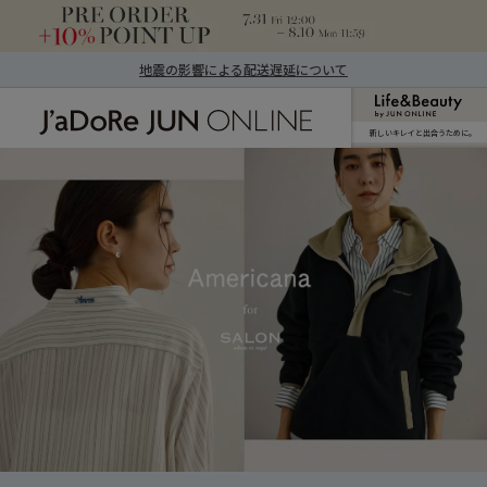
地震の影響による配送遅延について
新しいキレイと出合うために。
J'aDoRe JUN ONLINE（ジャドール ジュ
ン オンライン）