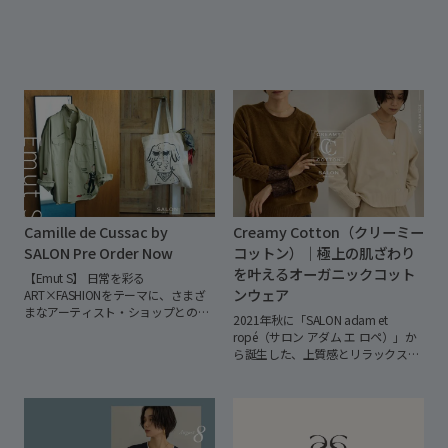
Camille de Cussac by
Creamy Cotton（クリーミー
SALON Pre Order Now
コットン）｜極上の肌ざわり
を叶えるオーガニックコット
【Emut S】
日常を彩る
ンウェア
ART×FASHIONをテーマに、さまざ
まなアーティスト・ショップとのコ
2021年秋に「SALON adam et
ラボレーションを行うSALONによる
ropé（サロン アダム エ ロペ）」か
企画。
今回は、パリを拠点に活動す
ら誕生した、上質感とリラックスを
るフランス人アーティスト、Camille
追求するシグネチャーウェア
de Cussac（カミーユ・ドゥ・クサ
「Creamy Cotton（クリーミーコッ
ック）との初となるコラボレーショ
トン）」。
オーガニックコットンを
ンアイテムを発売いたします。
鮮や
使用したモール糸ならではの、なめ
かな色彩とユーモアあふれる独創的
らかで極上の肌ざわりと、自宅で洗
なタッチで、人物や動物、日常の風