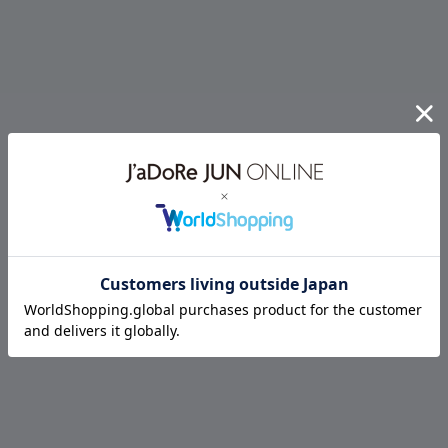
毎シーズン人気のAmericana for SALON別注シリーズから、大人の
カジュアルスタイルに映えるストライプシャツが登場。
上品なストライプ柄とリラックス感のあるシルエットを兼ね備え、
一枚着としてはもちろん羽織りやレイヤードスタイルにも活躍しま
す。
柔らかな素材感とバックネックのロゴ刺繍がさりげないアクセント
となり、後ろ姿まで印象的なデザインに。
フリースやスウェットと合わせた秋冬コーデにもおすすめの、
Americanaらしいスポーティさと女性らしさを楽しめる別注シャツで
す。
アイテムはこちら