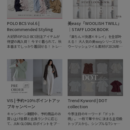
POLO BCS Vol.6 |
美easy「WOOLISH TWILL」
Recommended Styling
｜STAFF LOOK BOOK
大好評のPOLO BCS別注アイテムが
「楽ちん×快適×キレイ」を全部叶
待望の再入荷！
今すぐ着られて、秋
える！
大人気の美easyシリーズから
本番までしっかり着回せる！
トレン
ウーリッシュツイル素材が2026年秋
ドのチェック柄やレース、秋を感じ
冬も登場。
WEBでは先行予約受付
るカラーリングを取り入れた、おす
中。
オン・オフ問わず活躍する注目
すめの着回しコーディネートをご紹
アイテムを、VISショップスタッフが
介します。
今押さえておくべき最旬
リアルに着こなします。
あなたのお
スタイルをぜひチェックしてくださ
気に入りのスタイリングをぜひ見つ
い！
けてみてください。
VIS | 予約+10%ポイントアッ
Trend Kyword | DOT
プキャンペーン
collection
キャンペーン期間中、予約商品のお
今季注目のキーワード「ドット
買い上げ金額と会員ランクに応じ
柄」。
一枚で華やかに決まる主役級
て、JUN GLOBAL IDポイントをプラ
トップスから、シンプルなTシャツ
ス10％ポイントプレゼント。トレン
に合わせるだけでこなれる優秀ボト