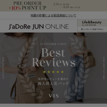
地震の影響による配送遅延について
新しいキレイと出合うために。
J'aDoRe JUN ONLINE（ジャドール ジュ
ン オンライン）