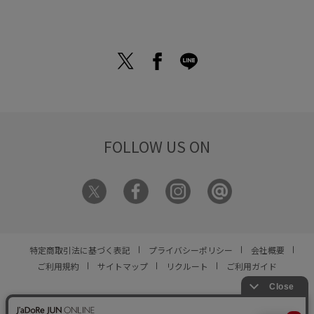
ドアイテムをお得にGETできるお得
ムスまで勢揃い！マシンウォッシャ
な機会に、ぜひ新作をチェックして
ブルや接触冷感など、夏に嬉しい機
くださいね。
能付きアイテムも。忙しい朝もサッ
と着るだけでサマになり、オンオフ
問わず着回せる優秀アイテムを厳選
しました。あなたにぴったりのドッ
トアイテムを見つけてみませんか？
FOLLOW US ON
特定商取引法に基づく表記
プライバシーポリシー
会社概要
ご利用規約
サイトマップ
リクルート
ご利用ガイド