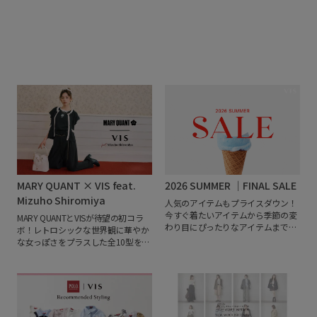
バッグ一覧はこちら
MARY QUANT × VIS feat.
2026 SUMMER ｜FINAL SALE
Mizuho Shiromiya
人気のアイテムもプライスダウン！
今すぐ着たいアイテムから季節の変
MARY QUANTとVISが待望の初コラ
わり目にぴったりなアイテムまで。
ボ！レトロシックな世界観に華やか
売り切れ前にぜひチェックしてくだ
な女っぽさをプラスした全10型を展
さいね♪
開。女優・モデルとして活躍する白
宮みずほさんの着こなしや、デイジ
ーマークで遊び心を効かせた大人の
スタイリングにも必見です。