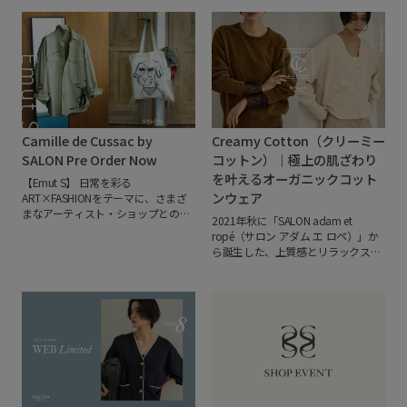
Camille de Cussac by
Creamy Cotton（クリーミー
SALON Pre Order Now
コットン）｜極上の肌ざわり
を叶えるオーガニックコット
【Emut S】
日常を彩る
ンウェア
ART×FASHIONをテーマに、さまざ
まなアーティスト・ショップとのコ
2021年秋に「SALON adam et
ラボレーションを行うSALONによる
ropé（サロン アダム エ ロペ）」か
企画。
今回は、パリを拠点に活動す
ら誕生した、上質感とリラックスを
るフランス人アーティスト、Camille
追求するシグネチャーウェア
de Cussac（カミーユ・ドゥ・クサ
「Creamy Cotton（クリーミーコッ
ック）との初となるコラボレーショ
トン）」。
オーガニックコットンを
ンアイテムを発売いたします。
鮮や
使用したモール糸ならではの、なめ
かな色彩とユーモアあふれる独創的
らかで極上の肌ざわりと、自宅で洗
なタッチで、人物や動物、日常の風
えるイージーケア性を兼ね備えた人
景を描くCamille de Cussac。絵本や
気シリーズです。
2026年AW
ファッション、出版、カルチャーな
Collectionでは、定番のカーディガ
どジャンルを横断して活躍し、日本
ンやニットに加え、新たに上質なニ
でも個をを開催するなど、多くのフ
ットジャケットがラインアップ。