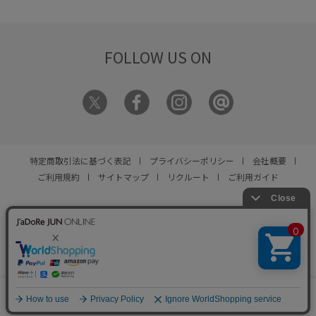
J'aDoRe JUN ONLINEにて予約商品を
カラーを取り入れた新作も見逃せま
対象とした「＋10％ POINT UPキャ
せん。
人気アイテムは予約期間中に
ンペーン」を開催しております。
＜
完売する場合もあるため、気になる
開催期間＞
2026年7月31日(金)
商品はお気に入り登録がおすすめ。
12:00 ～ 8月10日(月) 11:59
FOLLOW US ON
さらに、7/31（木）12:00～
8/10（月）11:59の期間限定で、予
約商品対象の10％POINT UPキャン
ペーンを開催中です。
秋冬の本命ア
イテムを、お得にいち早くチェック
してみてください。
特定商取引法に基づく表記
プライバシーポリシー
会社概要
ご利用規約
サイトマップ
リクルート
ご利用ガイド
YOU ARE CULTURE.
© JUN CO.,LTD. ALL RIGHTS RESERVED.
0
カート
お気に入り
ランキング