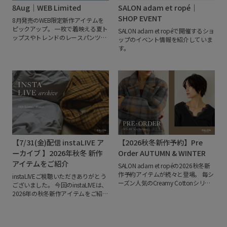
ァンを魅了しています。
今回のコレ
8Aug｜WEB Limited
SALON adam et ropé｜
Creamy Cottonならではのやさしい
クションでは、"FASHION"をテーマ
着心地はそのままに、より幅広いシ
SHOP EVENT
8月発売のWEB限定新作アイテムを
にSALON adam et ropéのためだけに
ーンで活躍するコレクションへと進
ピックアップ。
一枚で着映える夏ト
描き下ろしたアートワークを展開。
SALON adam et ropéで開催するショ
化しています。
ップスやトレンドのレースパンツに
アートを纏う楽しさと、暮らしを彩
ップのイベント情報を紹介していま
加え、秋を先取りできるシアーベロ
るプロダクトを提案します。
す。
アトップスや、昨年ご好評いただい
た人気ニットカーディガンも予約ス
タート。季節の変わり目から長く活
躍するアイテムが揃いました。
オン
ラインストア限定アイテムから先行
予約まで、この夏から秋にかけて活
躍する注目のラインアップをぜひご
覧ください。
【7/31(金)配信 instaLIVE ア
【2026秋冬新作予約】Pre
ーカイブ 】2026年秋冬 新作
Order AUTUMN & WINTER
アイテムをご紹介
SALON adam et ropéの2026秋冬新
作予約アイテムが続々と登場。
毎シ
instaLIVEご視聴いただきありがとう
ーズン人気のCreamy Cottonシリー
ございました。
今回のinstaLIVEは、
ズをはじめ、昨年完売したアウター
2026年の秋冬新作アイテムをご紹
の再入荷、ここでしか手に入らない
介。
ぜひお買い物の参考にしてくだ
別注アイテムなど、今シーズン注目
さい。
■Pre-Order 10% Point Up
のラインアップが揃いました。
トレ
Campaign
公式オンラインストア
ンドのレースやチェック、ブラウン