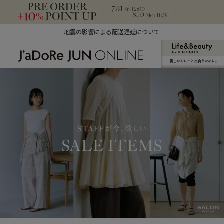
地震の影響による配送遅延について
新しいキレイと出合うために。
J'aDoRe JUN ONLINE（ジャドール ジュ
ン オンライン）