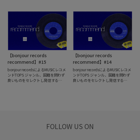
年ニューヨークで結成されたロック
bonjour recordsより、レコードから
プ。
バンド「The Strokes(ザ・ストローク
レコメンド商品を選定。
レコードカ
ス)」とのbonjour recordsオフィシ
テゴリーは新譜・旧譜問わずリイシ
ャルアイテムを8月7日(金)にbonjour
ュー盤まで、幅広い品揃えの中から
records DAIKANYAMA・bonjour
おすすめの一枚をTOP5形式でご紹
records ONLINEにて発売いたしま
介。
す。
発売に先立ち8月1日(土)に
bonjour records ONLINEにて予約を
開始いたします。
7枚目のアルバム
『Reality Awaits』リリースする今年
【bonjour records
【bonjour records
は、25周年を迎えるSUMMER SONIC
への出演が決定し、日本国内でも注
recommend】#15
recommend】#14
目を浴びる「The Strokes」。
今回は
bonjour recordsによるMUSICレコメ
bonjour recordsによるMUSICレコメ
彼らの象徴的なロゴを異なるフォン
ンドTOP5
ジャンル、国籍を問わず
ンドTOP5
ジャンル、国籍を問わず
トやテクスチャーで表現したTシャ
良いものをセレクトし発信する
良いものをセレクトし発信する
ツ4型とトートバッグ2型に加え、胸
bonjour recordsより、レコードから
bonjour recordsより、レコードから
ポケットへアイコニックなシグネチ
レコメンド商品を選定。
レコードカ
レコメンド商品を選定。
レコードカ
ャーワッペンを配したTシャツ2型を
テゴリーは新譜・旧譜問わずリイシ
テゴリーは新譜・旧譜問わずリイシ
加えた、全8種のラインナップ。
ュー盤まで、幅広い品揃えの中から
ュー盤まで、幅広い品揃えの中から
おすすめの一枚をTOP5形式でご紹
おすすめの一枚をTOP5形式でご紹
介。
介。
FOLLOW US ON