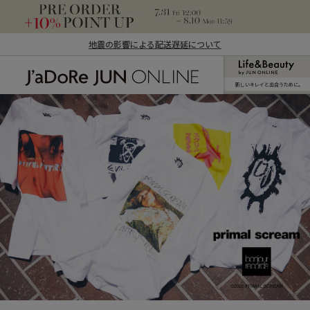
地震の影響による配送遅延について
新しいキレイと出合うために。
J'aDoRe JUN ONLINE（ジャドール ジュ
ン オンライン）