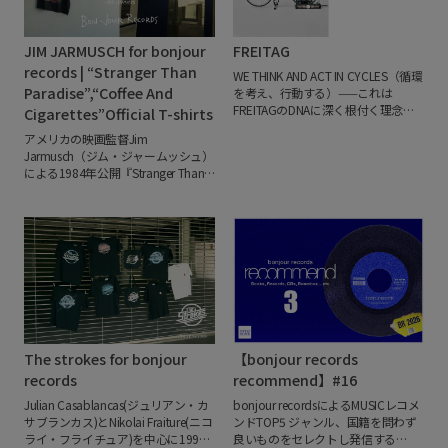
JIM JARMUSCH for bonjour
FREITAG
records | “Stranger Than
WE THINK AND ACT IN CYCLES（循環
Paradise”,“Coffee And
を考え、行動する）——これは
FREITAGのDNAに深く根付く理念で
Cigarettes”Official T-shirts
す。
製品設計から修理・回収にいた
アメリカの映画監督Jim
るまで、バッグやアクセサリーの寿
Jarmusch（ジム・ジャームッシュ）
命を延ばし、素材の循環の輪を閉じ
による1984年公開『Stranger Than
ることを目標に掲げています。堆肥
Paradise（ストレンジャー・ザン・
化可能なアパレルラインや、2024年
パラダイス）』、
2003年公開
に登場した完全リサイクル可能な単
『Coffee&Cigarettes（コーヒー&シ
一素材バックパック「Mono[PA6]」
ガレッツ）』のbonjour recordsオフ
はそのマイルストーンです。さらに
ィシャルTシャツを8/14(金)に
現在は、役目を終えたあとも再び循
bonjour records 代官山店・J'aDoRe
環サイクルに戻る「初の循環するト
JUN ONLINE にて発売いたします。
ラックタープ」の共同開発にも取り
発売に先立ち8/8（土）にJ'aDoRe
組んでいます。
廃棄されたトラック
JUN ONLINE にて予約を開始いたし
の幌（タープ）をはじめ、使用済み
ます。
今回、『Stranger Than
ペットボトル、回収されたエアバッ
The strokes for bonjour
【bonjour records
Paradise』からはクリーヴランドの
グ、使い古されたスキーブーツな
雪の中にたたずむ3人のシーンの象
records
recommend】#16
ど、型にはまらない素材のアップサ
徴的なポスターアート、
イクルで常に驚きをもたらし続ける
Julian Casablancas(ジュリアン・カ
bonjour recordsによるMUSICレコメ
『Coffee&Cigarettes』からはオリジ
FREITAG。
そのユニークな原点から
サブランカス)とNikolai Fraiture(ニコ
ンドTOP5
ジャンル、国籍を問わず
ナル劇場公開版ポスターのアートワ
現在の取り組みまでご紹介します。
ライ・フライチュア)を中心に1999
良いものをセレクトし発信する
ークを用いた計2種をラインナッ