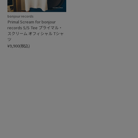
bonjour records
Primal Scream for bonjour
records S/S Tee プライマル・
スクリーム オフィシャル Tシャ
ツ
¥9,900(税込)
2002年リリースのアルバム『Evil Heat』カバーアート(カラー14)、
2006年リリースのアルバム『Riot City Blues』からのファーストシ
ングルのカバーアート(カラー12)、2008年リリースのアルバム
『Beautiful Future』のカバーアート(カラー13)、1991年リリースの
アルバム『Screamadelica』Black & Whiteヴァージョン(カラー
10)、1997年リリースのアルバム『VANISHING POINT』からのシン
グルでKevin Shields（ケヴィン・シールズ）によるリミックスバー