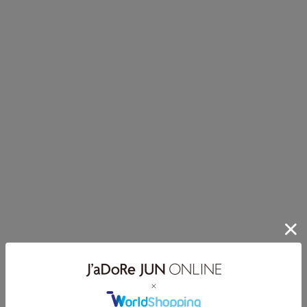
CLICK
30%OFF
30%OFF
ROPÉ
ROPÉ
リネンハーフスリー
【DEVEAUX(デヴォ
ブノーカラージャケ
ー)】プリントフレア
ット
ワンピース
¥23,100(税込)
¥33,110(税込)
2BUY10%OFF
2BUY10%OFF
通気性