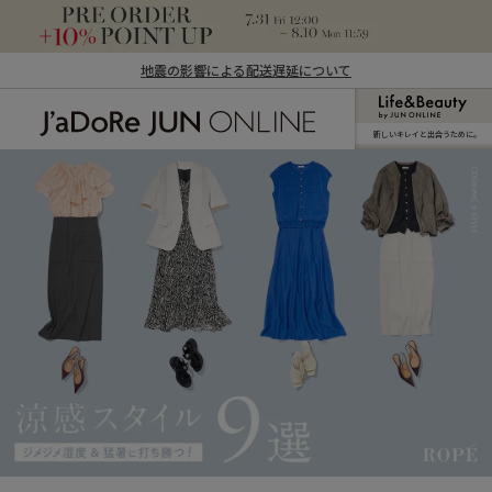
地震の影響による配送遅延について
新しいキレイと出合うために。
J'aDoRe JUN ONLINE（ジャドール ジュ
ン オンライン）