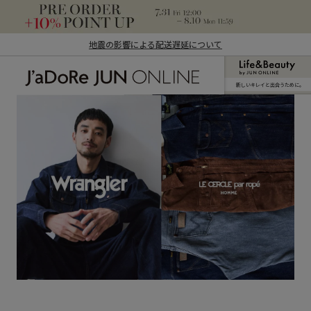
地震の影響による配送遅延について
新しいキレイと出合うために。
J'aDoRe JUN ONLINE（ジャドール ジュ
ン オンライン）