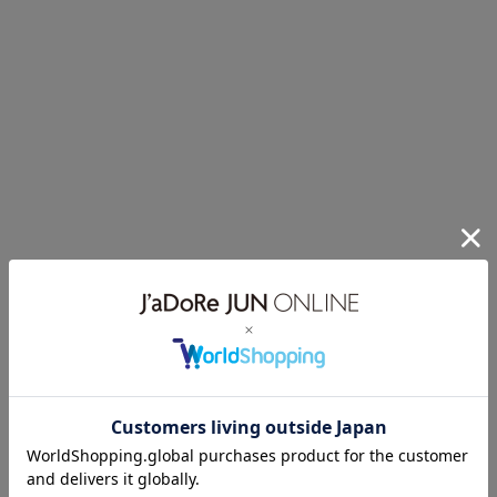
シンプルながら存在感があり、幅広いスタイリングで活躍する一本
腰まわりはすっきりと仕上げつつ、裾に向かってストンと落ちるワイ
ドストレートシルエットが特徴
Wを模したステッチのピスパッチ、刻印入りタック釦など、
Wranglerらしいディテールもポイント
シーズン問わず長く使用頂けます。