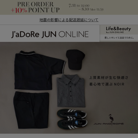
地震の影響による配送遅延について
新しいキレイと出合うために。
J'aDoRe JUN ONLINE（ジャドール ジュ
ン オンライン）