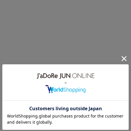
②ナイロン2WAYストレッチ MA-1ジャケット
“軽やかな機能性で、街着にも馴染むスポーティモデル”
③カルバック撥水ストレッチフーディジャケット
“アクティブシーンを快適に支える高機能フーディ”
Jun & Ropé
Jun & Ropé
Jun & Ropé
【NOIR】【ストレッ
【NOIR】ナイロン２
【NOIR】【撥水】
チ】ネオプレーンダ
WAYストレッチMA-1
【防透け】【ストレ
ンボールフルジップ
ジャケット/撥水
ッチ】カルバック撥