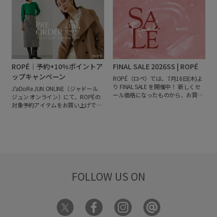
いただけます。
また、POP-UP開催
アイテムまで豊富なラインアップ。
当日の8/12(金) 8:55～ インスタライ
秋のウィッシュリスト作りのご参考
ブも配信決定！
ÉPORインスタグラ
に、ぜひご覧ください。
ム公式アカウント（@epor_rope）
よりご視聴くださいませ。
豊富なラ
インアップが揃うこの機会に、ぜひ
ご来店をお待ちしております。
＜会
期＞
2026年8月12日(水)～2026年8
ROPÉ｜予約+10%ポイントア
FINAL SALE 2026SS | ROPÉ
月18日(火)
＜場所＞
ジェイアール名
古屋タカシマヤ店
5F中央エスカレー
ップキャンペーン
ROPÉ（ロペ）では、7月16日(木)よ
ター横 特設会場
〒450-0001 愛
り FINAL SALE を開催中！
新しくセ
J'aDoRe JUN ONLINE（ジャドール
知県名古屋市中村区名駅1-1-4 5F
ール価格になったものから、お買い
ジュン オンライン）にて、ROPÉの
TEL：052-589-2312
＜営業時間＞
得な再値下げアイテムがアパレルか
対象予約アイテムをお買い上げで、
10:00~20:00
※8月17日(月)および8
らバッグまで豊富なラインナップ。
金額・ランクに合わせてジュングル
月18日(火)は18時閉場となります
カテゴリー別・オフ率別で、自分に
ープにてご利用いただけるJUN
ぴったりのアイテムを見つけてみて
GLOBAL IDのポイントを+10%アップ
ください♩
で還元。
開催期間
2026年7月31日
(金) 12:00 ～ 8月10日(月) 11:59
注意
事項
※カート内で、お届け予定日が
表示されたアイテムがポイントアッ
プ対象です。
※7月31日(金)12:00 ～
FOLLOW US ON
8月10日(月)11:59 の期間にご注文い
ただいた対象の予約商品について
は、特典ポイントとなる10％分を発
送後15日以内に付与いたします。