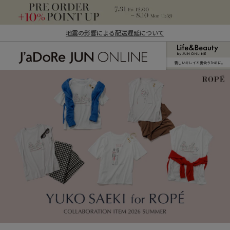
地震の影響による配送遅延について
新しいキレイと出合うために。
J'aDoRe JUN ONLINE（ジャドール ジュ
ン オンライン）