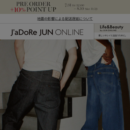
地震の影響による配送遅延について
新しいキレイと出合うために。
J'aDoRe JUN ONLINE（ジャドール ジュ
ン オンライン）