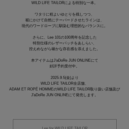
WILD LIFE TAILORによる特別な一本。
ワタリに程よいゆとりを残しつつ、
裾にかけて自然にテーパードさせたラインは、
現代のワードローブに馴染む理想的なバランスに。
さらに、Lee 101の100周年を記念した
特別仕様のレザーパッチをあしらい、
控えめながら確かな存在感を添えました。
本アイテムはJ'aDoRe JUN ONLINEにて
好評予約受付中。
2025.9.5(金)より
WILD LIFE TAILOR全店舗、
ADAM ET ROPÉ HOMMEのWILD LIFE TAILOR取り扱い店舗及び
J'aDoRe JUN ONLINEにて発売します。
Lee for WILD LIFE TAILOR