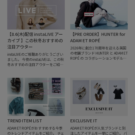
いシルエット、異なる素材のアイテ
ムを重ねることで生まれる奥行き
で、纏った瞬間の高揚感を感じられ
るEMOELLE Autumn Collection。
発
売日：8月28日(金)
販売店舗：ADAM
ET ROPÉ全店舗/J’aDoRe JUN
【8.6(木)配信 instaLIVE アー
【PRE ORDER】HUNTER for
ONLINE
日々の気分に合わせてシル
エットやテクスチャーを自由に組み
カイブ 】この秋冬おすすめの
ADAM ET ROPÉ
合わせながら、自分らしいスタイリ
注目アウター
2026年に創立170周年を迎える英国
ングをお楽しみください。
の老舗ブランド
HUNTER と ADAM ET
instaLIVEのご視聴ありがとうござい
ROPÉ の
コラボレーションモデルが
ました。
今夜のinstaLIVEは、この秋
予約開始。
2025AWシーズンに瞬く
冬おすすめの注目アウターをご紹介
間に完売した人気モデルが、
新色を
させていただきました！
ぜひお買い
加えて待望の復刻。
雨や雪にも対応
物の参考にしてください。
ご紹介し
する優れた耐水性を備えた
リアルス
たアイテムはページ内からチェック
エードアッパーを採用し、
高い耐久
していただけます。
見逃した方やも
性と快適な履き心地を両立した一
う一度見たい方はinstagramのアー
足。
カラーは定番のブラックに加
カイブよりぜひご覧ください。
次回
え、
ADAM ET ROPÉだけで手に入る
もお楽しみに！
ダークブラウンとウォームグレーの
全3色。
モノトーンで仕上げた
HUNTERロゴも、
さりげないアクセ
ントに。
機能性と洗練されたデザイ
TREND ITEM LIST
EXCLUSIVE IT
ンを兼ね備え、
日常のスタイルに溶
ADAM ET ROPÉがおすすめする今季
ADAM ET ROPÉが人気ブランドと別
け込むスペシャルなコレクション。
のトレンドアイテムをご紹介。
チェ
注したアイテムを一挙にご紹介。
バ
ぜひご覧くださいませ。