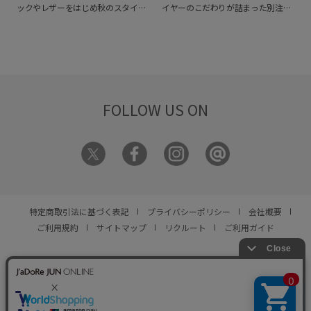
ックやレザーをはじめ秋のスタイリ
イヤーのこだわりが詰まった別注ア
ングを彩るアイテムが揃います。
素
イテムをぜひご覧ください。
材や柄で表情を変えながら、今の気
分に寄り添う装いを。
FOLLOW US ON
特定商取引法に基づく表記
プライバシーポリシー
会社概要
ご利用規約
サイトマップ
リクルート
ご利用ガイド
YOU ARE CULTURE.
© JUN CO.,LTD. ALL RIGHTS RESERVED.