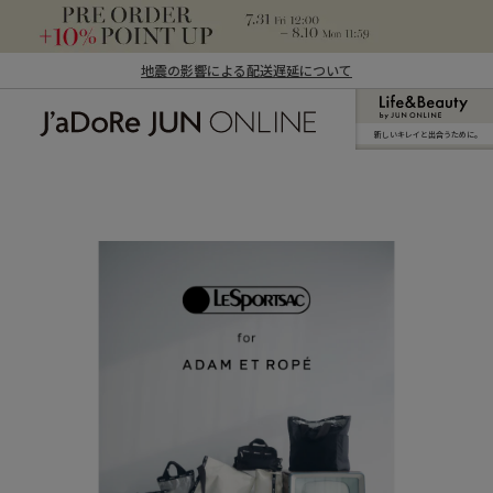
地震の影響による配送遅延について
新しいキレイと出合うために。
J'aDoRe JUN ONLINE（ジャドール ジュ
ン オンライン）