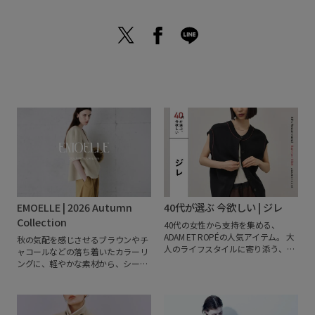
EMOELLE | 2026 Autumn
40代が選ぶ 今欲しい | ジレ
Collection
40代の女性から支持を集める、
ADAM ET ROPÉの人気アイテム。
大
秋の気配を感じさせるブラウンやチ
人のライフスタイルに寄り添う、い
ャコールなどの落ち着いたカラーリ
ま選びたい旬なアイテムをご紹介し
ングに、軽やかな素材から、シーズ
ます。
ンが深まるにつれて活躍するウール
やレザーのアウターまで、季節の移
ろいに寄り添うアイテムをラインア
ップしました。
一枚で完成する美し