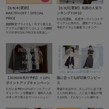
【8/6(木)更新】
【8/3(月)更新】先週の人気ラ
MAX70%OFF！SPECIAL
ンキングTOP10
PRICE
8/3(月)更新。
先週オンラインストア
でリアルに売れた、通常アイテム＆
期間限定プライスも！今すぐ使える
予約アイテムの最新ランキング
アイテムが盛りだくさん♪
この期間
TOP10をご紹介します！
夏に大活躍
だけのSPECIAL PRICEをお見逃しな
する「日焼け対策のUVパーカー」が
く！
引き続き人気NO.1。
予約ではセッ
トアップでも着用でき、夏におすす
めの機能付き素材のパンツとシャツ
ブラウスなどが人気です。
気になる
アイテムは、ぜひ「お気に入り登
録」をしてお買い物の参考にしてく
ださいね！
【2026AW先行予約】＋10%
誰に会っても好印象ワンピー
ポイントアップキャンペーン
ス
ただいま予約+10％ポイントアップ
帰省やお出かけ、久しぶりに会う友
キャンペーンを開催中！
毎年大人気
人との約束など、人と会う機会が増
のオンオフ使えるウーリッシュシリ
える8月。
そんなシーンに頼れるの
ーズや、着回し力抜群のデイリーア
は、好印象な着こなしが叶うワンピ
イテムが続々と登場。
本格的なシー
ース。
暑い季節も快適に、おしゃれ