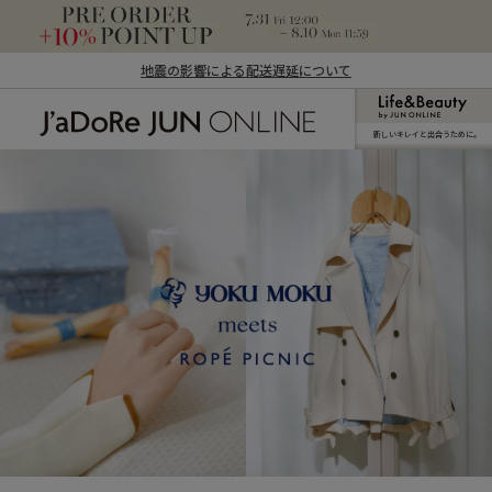
地震の影響による配送遅延について
新しいキレイと出合うために。
J'aDoRe JUN ONLINE（ジャドール ジュ
ン オンライン）