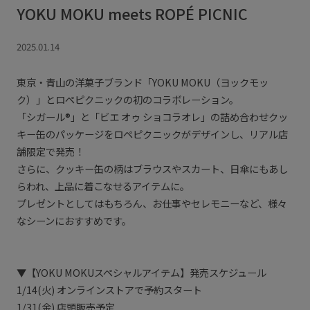
YOKU MOKU meets ROPÉ PICNIC
2025.01.14
東京・青山の洋菓子ブランド「YOKU MOKU（ヨックモッ
ク）」とロペピクニックの初のコラボレーション。
「シガール®」と「ビエ オゥ ショコラオレ」の詰め合わせクッ
キー缶のパッケージをロペピクニックがデザインし、リアル店
舗限定で発売！
さらに、クッキー缶の柄はブラウスやスカート、日傘にもあし
らわれ、上品に着こなせるアイテムに。
プレゼントとしてはもちろん、お仕事やセレモニーなど、様々
なシーンにおすすめです。
▼【YOKU MOKUスペシャルアイテム】発売スケジュール
1/14(火) オンラインストアで予約スタート
1/31(金) 店頭販売予定