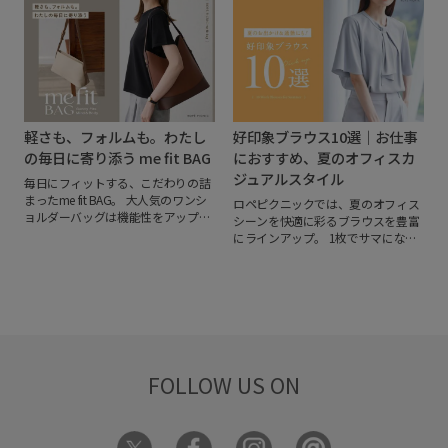
ズンが始まって完売してしまう前
を楽しめるこの夏頼れるアイテムを
に、サイズやカラーが揃う先行予約
ご紹介します。
でのキープがおすすめです。
【開催
期間：7/31(金)12:00～
8/10(月)11:59】
軽さも、フォルムも。わたし
好印象ブラウス10選｜お仕事
の毎日に寄り添う me fit BAG
におすすめ、夏のオフィスカ
ジュアルスタイル
毎日にフィットする、こだわりの詰
まったme fit BAG。
大人気のワンシ
ロペピクニックでは、夏のオフィス
ョルダーバッグは機能性をアップデ
シーンを快適に彩るブラウスを豊富
ートし、もっと心地よく、もっと使
にラインアップ。
1枚でサマになる
いやすく。
新たにコンパクトなショ
着映えデザインはもちろん、接触冷
ルダータイプもラインアップ。
持つ
感やUVケアなど夏に嬉しい機能付き
人の毎日に自然と寄り添いどんなシ
アイテムも。
暑い日のお仕事から、
ーンにもフィットするお気に入りの
きちんと感をキープしたい特別な日
一つが見つかります。
まで。毎日を涼しく、素敵に乗り切
るお気に入りの1枚をぜひ見つけて
ください。
FOLLOW US ON