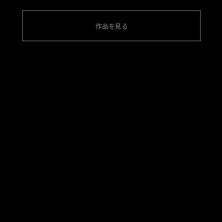
作品を見る
NETFLIX
NETFLIX
NETFLIX
「極悪女王」見てん
「極悪女王」Key
「極悪女王」Sticker
じゃねえよ！ SS T-
Chain (ダンプ松本)
¥880(税込)
shirt (ダンプ松本)
¥1,980(税込)