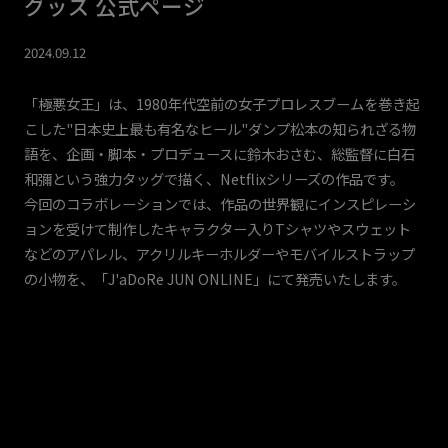
グッズ 公式ページ
2024.09.12
「極悪⼥王」は、1980年代空前の⼥⼦プロレスブームを巻き起
こした"日本史上最も有名なヒール"ダンプ松本の知られざる物
語を、企画・脚本・プロデュースに鈴⽊おさむ、総監督に⽩⽯
和彌という強⼒タッグで描く、Netflixシリーズの作品です。
今回のコラボレーションでは、作品の世界観にインスピレーシ
ョンを受けて制作したキャラクター入りTシャツやスウェット
などのアパレル、アクリルキーホルダーやモバイルストラップ
の⼩物を、「J'aDoRe JUN ONLINE」にて発売いたします。