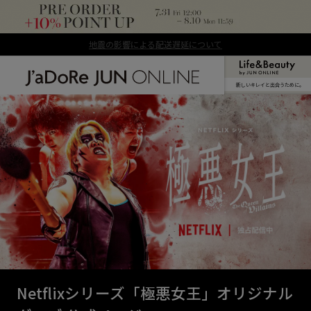
地震の影響による配送遅延について
新しいキレイと出合うために。
J'aDoRe JUN ONLINE（ジャドール ジュ
ン オンライン）
Netflixシリーズ「極悪女王」オリジナル