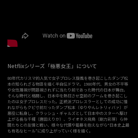
Netflixシリーズ「極悪女王」について
80年代カリスマ的人気で女子プロレス旋風を巻き起こしたダンプ松
本の知られざる物語を描く半自伝ドラマ。1980年代、男女の不平等
や女性蔑視が問題視されずに当たり前であった時代の日本が舞台。
そんな時代と格闘し、日本中を熱狂させ空前のブームを巻き起こし
たのは女子プロレスだった。正統派プロレスラーとしての成功に憧
れながらもクビ寸前だったダンプ松本（ゆりやんレトリィバァ）が
悪役に転身し、クラッシュ・ギャルズとして日本中のスターへ駆け
上がる長与千種（唐田えりか）、ライオネス飛鳥（剛力彩芽）ら仲
間たちとの友情と戦い、様々な代償や葛藤を抱えながら“日本史上最
も有名なヒール”に成り上がっていく様を描く。