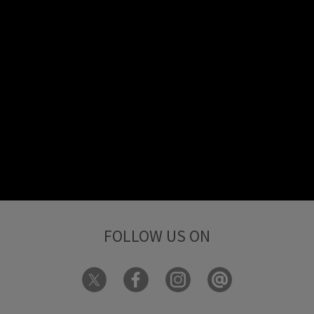
Netflix商品をもっと見る
THE QUEEN OF VILLAINS | 極悪女王 ™/© Netflix. Used with
permission.
FOLLOW US ON