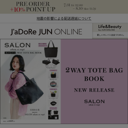
地震の影響による配送遅延について
新しいキレイと出合うために。
J'aDoRe JUN ONLINE（ジャドール ジュ
ン オンライン）