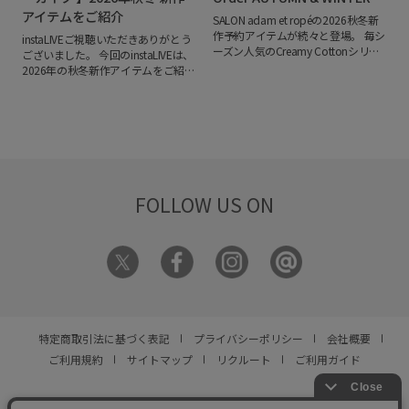
アイテムをご紹介
SALON adam et ropéの2026秋冬新
作予約アイテムが続々と登場。
毎シ
instaLIVEご視聴いただきありがとう
ーズン人気のCreamy Cottonシリー
ございました。
今回のinstaLIVEは、
ズをはじめ、昨年完売したアウター
2026年の秋冬新作アイテムをご紹
の再入荷、ここでしか手に入らない
介。
ぜひお買い物の参考にしてくだ
別注アイテムなど、今シーズン注目
さい。
■Pre-Order 10% Point Up
のラインアップが揃いました。
トレ
Campaign
公式オンラインストア
ンドのレースやチェック、ブラウン
J'aDoRe JUN ONLINEにて予約商品を
カラーを取り入れた新作も見逃せま
対象とした「＋10％ POINT UPキャ
せん。
人気アイテムは予約期間中に
ンペーン」を開催しております。
＜
完売する場合もあるため、気になる
開催期間＞
2026年7月31日(金)
商品はお気に入り登録がおすすめ。
12:00 ～ 8月10日(月) 11:59
FOLLOW US ON
さらに、7/31（木）12:00～
8/10（月）11:59の期間限定で、予
約商品対象の10％POINT UPキャン
ペーンを開催中です。
秋冬の本命ア
イテムを、お得にいち早くチェック
してみてください。
特定商取引法に基づく表記
プライバシーポリシー
会社概要
ご利用規約
サイトマップ
リクルート
ご利用ガイド