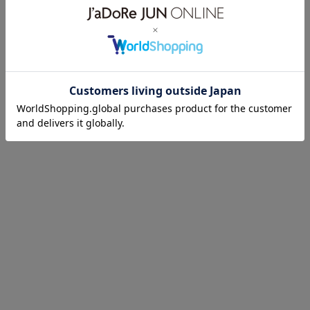
サイズを変えられるから毎日使える
お買い物の量も、お仕事の資料の量も、バッグの中の荷物は毎日違
うはず。
それでも「毎日同じバッグを使いたい」という要望に応えてデザイ
ンしたバッグです。
サイズを変えられるだけでなく、見た目のスタイリッシュさなど、
たくさんのこだわりを詰め込みました。
お買い物に
2Lペットボトルも横に入るので
たくさん買ってもOK