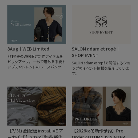
「Creamy Cotton（クリーミーコッ
ック）との初となるコラボレーショ
トン）」。
オーガニックコットンを
ンアイテムを発売いたします。
鮮や
使用したモール糸ならではの、なめ
かな色彩とユーモアあふれる独創的
らかで極上の肌ざわりと、自宅で洗
なタッチで、人物や動物、日常の風
えるイージーケア性を兼ね備えた人
景を描くCamille de Cussac。絵本や
気シリーズです。
2026年AW
ファッション、出版、カルチャーな
Collectionでは、定番のカーディガ
どジャンルを横断して活躍し、日本
ンやニットに加え、新たに上質なニ
でも個をを開催するなど、多くのフ
ットジャケットがラインアップ。
ァンを魅了しています。
今回のコレ
8Aug｜WEB Limited
SALON adam et ropé｜
Creamy Cottonならではのやさしい
クションでは、"FASHION"をテーマ
着心地はそのままに、より幅広いシ
SHOP EVENT
8月発売のWEB限定新作アイテムを
にSALON adam et ropéのためだけに
ーンで活躍するコレクションへと進
ピックアップ。
一枚で着映える夏ト
描き下ろしたアートワークを展開。
SALON adam et ropéで開催するショ
化しています。
ップスやトレンドのレースパンツに
アートを纏う楽しさと、暮らしを彩
ップのイベント情報を紹介していま
加え、秋を先取りできるシアーベロ
るプロダクトを提案します。
す。
アトップスや、昨年ご好評いただい
た人気ニットカーディガンも予約ス
タート。季節の変わり目から長く活
躍するアイテムが揃いました。
オン
ラインストア限定アイテムから先行
予約まで、この夏から秋にかけて活
躍する注目のラインアップをぜひご
覧ください。
【7/31(金)配信 instaLIVE ア
【2026秋冬新作予約】Pre
ーカイブ 】2026年秋冬 新作
Order AUTUMN & WINTER