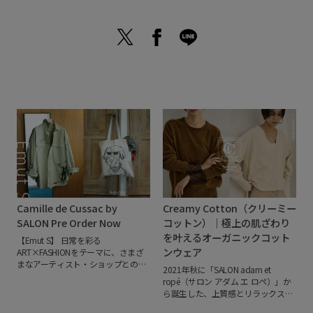
Camille de Cussac by
Creamy Cotton（クリーミー
SALON Pre Order Now
コットン）｜極上の肌ざわり
を叶えるオーガニックコット
【Emut S】
日常を彩る
ンウェア
ART×FASHIONをテーマに、さまざ
まなアーティスト・ショップとのコ
2021年秋に「SALON adam et
ラボレーションを行うSALONによる
ropé（サロン アダム エ ロペ）」か
企画。
今回は、パリを拠点に活動す
ら誕生した、上質感とリラックスを
るフランス人アーティスト、Camille
追求するシグネチャーウェア
de Cussac（カミーユ・ドゥ・クサ