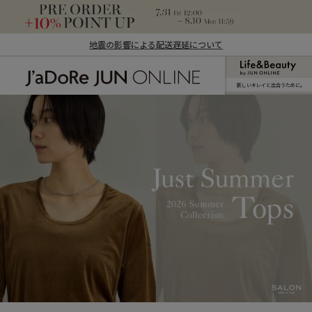
地震の影響による配送遅延について
新しいキレイと出合うために。
J'aDoRe JUN ONLINE（ジャドール ジュ
ン オンライン）