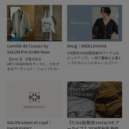
Camille de Cussac by
8Aug｜WEB Limited
SALON Pre Order Now
8月発売のWEB限定新作アイテムを
ピックアップ。
一枚で着映える夏ト
【Emut S】
日常を彩る
ップスやトレンドのレースパンツに
ART×FASHIONをテーマに、さまざ
加え、秋を先取りできるシアーベロ
まなアーティスト・ショップとのコ
アトップスや、昨年ご好評いただい
ラボレーションを行うSALONによる
た人気ニットカーディガンも予約ス
企画。
今回は、パリを拠点に活動す
タート。季節の変わり目から長く活
るフランス人アーティスト、Camille
躍するアイテムが揃いました。
オン
de Cussac（カミーユ・ドゥ・クサ
ラインストア限定アイテムから先行
ック）との初となるコラボレーショ
予約まで、この夏から秋にかけて活
ンアイテムを発売いたします。
鮮や
躍する注目のラインアップをぜひご
かな色彩とユーモアあふれる独創的
覧ください。
なタッチで、人物や動物、日常の風
景を描くCamille de Cussac。絵本や
ファッション、出版、カルチャーな
SALON adam et ropé｜
【7/31(金)配信 instaLIVE ア
どジャンルを横断して活躍し、日本
でも個をを開催するなど、多くのフ
SHOP EVENT
ーカイブ 】2026年秋冬 新作