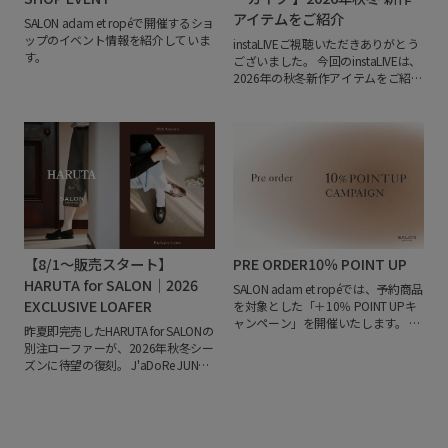
ァンを魅了しています。
今回のコレ
アイテムをご紹介
SALON adam et ropéで開催するショ
クションでは、"FASHION"をテーマ
ップのイベント情報を紹介していま
instaLIVEご視聴いただきありがとう
にSALON adam et ropéのためだけに
す。
ございました。
今回のinstaLIVEは、
描き下ろしたアートワークを展開。
2026年の秋冬新作アイテムをご紹
アートを纏う楽しさと、暮らしを彩
介。
ぜひお買い物の参考にしてくだ
るプロダクトを提案します。
さい。
■Pre-Order 10% Point Up
Campaign
公式オンラインストア
J'aDoRe JUN ONLINEにて予約商品を
対象とした「＋10％ POINT UPキャ
ンペーン」を開催しております。
＜
開催期間＞
2026年7月31日(金)
12:00 ～ 8月10日(月) 11:59
【8/1～販売スタート】
PRE ORDER10％ POINT UP
HARUTA for SALON｜2026
SALON adam et ropéでは、予約商品
EXCLUSIVE LOAFER
を対象とした「＋10％ POINT UPキ
ャンペーン」を開催いたします。
秋
昨夏即完売したHARUTA for SALONの
冬の新作ウェアやバッグ、別注アイ
別注ローファーが、2026年秋冬シー
テムなど、これからのシーズンを彩
ズンに待望の復刻。
J'aDoRe JUN
る注目アイテムがラインアップ。
キ
ONLINEでは先行予約を受付中、店頭
ャンペーン期間中、予約商品をご購
では8月1日（土）より販売をスター
入いただくと通常ポイントに加え、
トします。
今シーズンは「ブラウ
JUN GLOBAL IDポイントをさらに
ン」をテーマに、艶やかなガラスレ
10％プレゼントいたします。
気にな