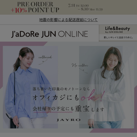
地震の影響による配送遅延について
新しいキレイと出合うために。
J'aDoRe JUN ONLINE（ジャドール ジュ
ン オンライン）