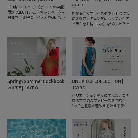
中！！
8/7(金)12:00～8/12(水)11:59の期間
限定で2BUY10%OFFキャンペーンを
期間限定でプライスダウン！
今すぐ
開催中！
お得にアイテムをGETでき
使えるアイテムや気になっていたア
るこの機会をお見逃しなく！
イテムをお得にお買い求めいただけ
るチャンス。
この機会をぜひ、お見
逃しなく！
Spring/Summer Lookbook
ONE PIECE COLLECTION |
vol.7.8 | JAYRO
JAYRO
バリエーション豊かに揃えた、この
夏おすすめのワンピースをご紹介。
1枚で主役級の着映えを叶えるデザ
インからデイリーに活躍する実用的
なアイテムまで、あなたの夏を彩る
お気に入りの一着を見つけてみてく
ださい。