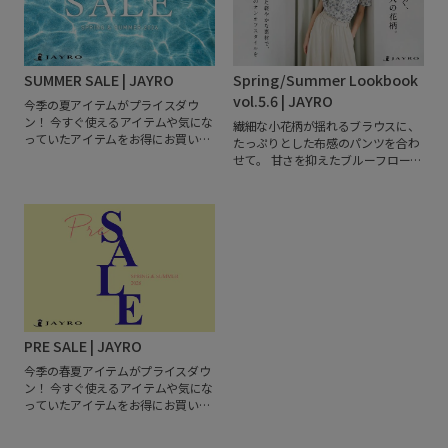
SUMMER SALE | JAYRO
Spring/Summer Lookbook
vol.5.6 | JAYRO
今季の夏アイテムがプライスダウ
ン！
今すぐ使えるアイテムや気にな
繊細な小花柄が揺れるブラウスに、
っていたアイテムをお得にお買い求
たっぷりとした布感のパンツを合わ
めいただけるチャンス。
この機会を
せて。
甘さを抑えたブルーフローラ
ぜひ、お見逃しなく！
ルが、上品な抜け感を演出し、ナチ
ュラルなベージュトーンのパンツが
その印象をやさしく包み込みます。
PRE SALE | JAYRO
今季の春夏アイテムがプライスダウ
ン！
今すぐ使えるアイテムや気にな
っていたアイテムをお得にお買い求
めいただけるチャンス。
この機会を
ぜひ、お見逃しなく！