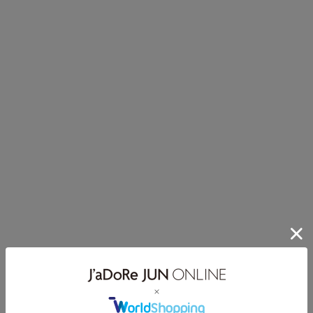
靴は基本的に、かかととつま先が隠れるヒールのあるものをお
選びください。
パーティーではなく式典ですので、3～5センチくらいの中程度
のヒールがよろしいかと思います。
小さなお子様が一緒の場合などフラットシューズを選んだりし
ますが、フラットシューズはカジュアルな履き物です。
少しでもよいのでヒールがあるものを。ストッキングをはくの
はマナーですので覚えておきましょう。
アクセサリーで一番取り入れやすいのはパールです。
また、お祝いの気持ちがよりわかりやすく華やぎますので、是
非コサージュやブローチも取り入れてみましょう。
セレモニー小物、これに気をつけて！
「ロゴなどが大きく目立つ、いかにもブランド物です、