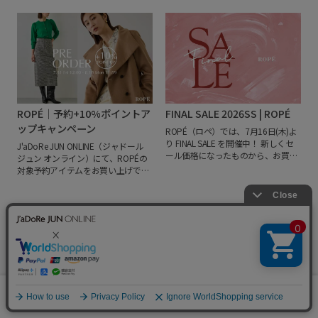
のニットなど冬の人気シリーズか
はじめ、幅広いラインアップをご覧
ら、
晩夏～初秋に活躍するスイッチ
いただけます。
また、POP-UP開催
アイテムまで豊富なラインアップ。
当日の8/12(金) 8:55～ インスタライ
秋のウィッシュリスト作りのご参考
ブも配信決定！
ÉPORインスタグラ
に、ぜひご覧ください。
ム公式アカウント（@epor_rope）
よりご視聴くださいませ。
豊富なラ
インアップが揃うこの機会に、ぜひ
ご来店をお待ちしております。
＜会
期＞
2026年8月12日(水)～2026年8
ROPÉ｜予約+10%ポイントア
FINAL SALE 2026SS | ROPÉ
月18日(火)
＜場所＞
ジェイアール名
古屋タカシマヤ店
5F中央エスカレー
ップキャンペーン
ROPÉ（ロペ）では、7月16日(木)よ
ター横 特設会場
〒450-0001 愛
り FINAL SALE を開催中！
新しくセ
J'aDoRe JUN ONLINE（ジャドール
知県名古屋市中村区名駅1-1-4 5F
ール価格になったものから、お買い
ジュン オンライン）にて、ROPÉの
TEL：052-589-2312
＜営業時間＞
得な再値下げアイテムがアパレルか
対象予約アイテムをお買い上げで、
10:00~20:00
※8月17日(月)および8
らバッグまで豊富なラインナップ。
金額・ランクに合わせてジュングル
月18日(火)は18時閉場となります
カテゴリー別・オフ率別で、自分に
ープにてご利用いただけるJUN
ぴったりのアイテムを見つけてみて
GLOBAL IDのポイントを+10%アップ
ください♩
で還元。
開催期間
2026年7月31日
(金) 12:00 ～ 8月10日(月) 11:59
注意
事項
※カート内で、お届け予定日が
表示されたアイテムがポイントアッ
プ対象です。
※7月31日(金)12:00 ～
FOLLOW US ON
8月10日(月)11:59 の期間にご注文い
ただいた対象の予約商品について
0
は、特典ポイントとなる10％分を発
カート
お気に入り
ランキング
送後15日以内に付与いたします。