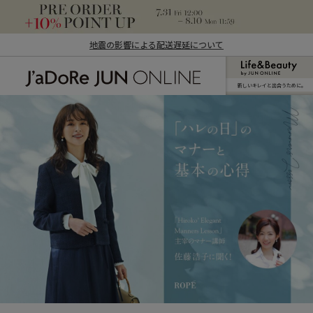
地震の影響による配送遅延について
新しいキレイと出合うために。
J'aDoRe JUN ONLINE（ジャドール ジュ
ン オンライン）