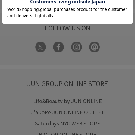
FOLLOW US ON
JUN GROUP ONLINE STORE
Life&Beauty by JUN ONLINE
J'aDoRe JUN ONLINE OUTLET
Saturdays NYC WEB STORE
BIOTOP ONLINE STORE