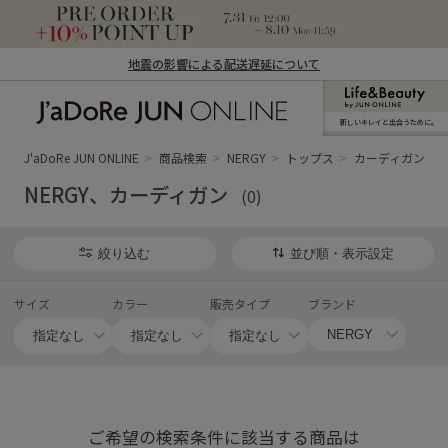
地震の影響による配送遅延について
新しいキレイと出合うために。
J'aDoRe JUN ONLINE（ジャドール ジュ
ン オンライン）
J'aDoRe JUN ONLINE
商品検索
NERGY
トップス
カーディガン
NERGY、カーディガン
(0)
絞り込む
並び順・表示設定
サイズ
カラー
販売タイプ
ブランド
ご希望の検索条件に該当する商品は