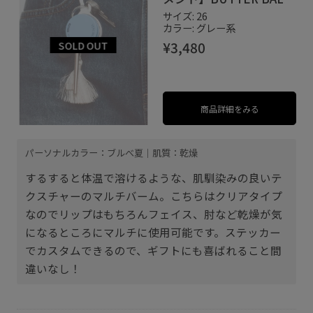
UNIVERSAL & KEY
サイズ: 26
RING SET バターバーム
カラー: グレー系
ユニバーサル＆キーリン
¥3,480
グセット
商品詳細をみる
パーソナルカラー：ブルべ夏｜肌質：乾燥
するすると体温で溶けるような、肌馴染みの良いテ
クスチャーのマルチバーム。こちらはクリアタイプ
なのでリップはもちろんフェイス、肘など乾燥が気
になるところにマルチに使用可能です。ステッカー
でカスタムできるので、ギフトにも喜ばれること間
違いなし！