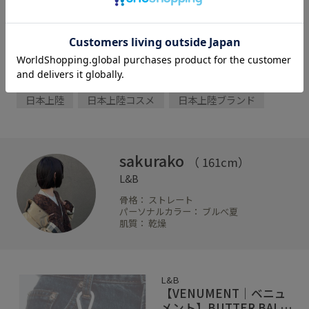
L&B
Life&Beauty
Life&Beauty by JUN ONLINE
VENUMENT
ベニュメント
韓国コスメ
韓国ブランド
日本上陸
日本上陸コスメ
日本上陸ブランド
sakurako
（ 161cm）
L&B
骨格： ストレート
パーソナルカラー： ブルべ夏
肌質： 乾燥
L&B
【VENUMENT｜ベニュ
メント】BUTTER BALM