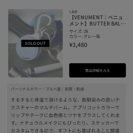
L&B
【VENUMENT｜ベニュ
メント】BUTTER BALM
HEALTHY BABY & KEY
サイズ: 26
RING SET バターバーム
カラー: グレー系
ヘルシーベビー＆キーリ
¥3,480
ングセット
商品詳細をみる
パーソナルカラー：ブルべ夏｜肌質：乾燥
するすると体温で溶けるような、肌馴染みの良いテ
クスチャーのマルチバーム。アプリコットカラーで
リップやチークに血色感とツヤをプラスしてくれま
す。ナチュラルメイクにもぴったり。ステッカーで
カスタムできるので、ギフトにも喜ばれること間違