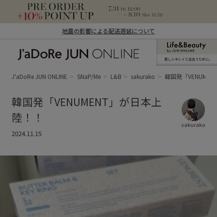
地震の影響による配送遅延について
新しいキレイと出合うために。
J'aDoRe JUN ONLINE（ジャドール ジュ
ン オンライン）
J'aDoRe JUN ONLINE
SNaP/Me
L&B
sakurako
韓国発「VENUME
韓国発「VENUMENT」が日本上
陸！！
sakurako
2024.11.15