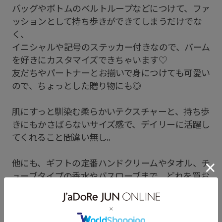
バッグやボトムのベルトループなどにつけて、ファ
ッションとして持ち歩きができてしまうだけでな
く、
イニシャルや記号のステッカー付きなので、バーム
を好きにカスタマイズできちゃいます♡
友だちやパートナーとお揃いで身につけても可愛い
ので、ちょっとした贈り物にも◎
肌にすっと馴染む柔らかいテクスチャーと、持ち歩
きにもかさばらないサイズ感で、デイリーに活躍し
てくれること間違い無し。
他にも、ギフトの定番ハンドクリームやタオル、チ
ューブタイプの香水やバスローブまで、どれを買お
うか悩んでしまう幅広いラインナップ。
ぜひチェックしてみてください！