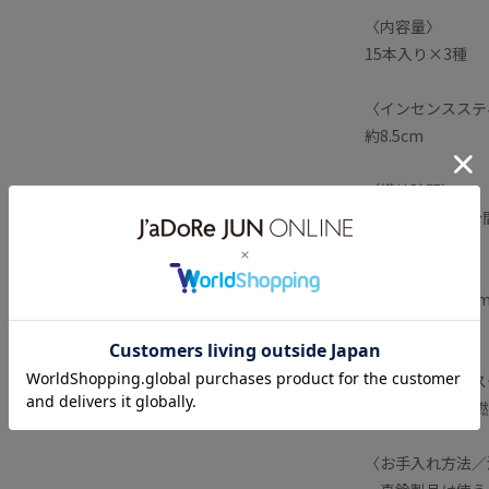
〈内容量〉
15本入り×3種
〈インセンスステ
約8.5cm
〈燃焼時間〉
1本あたり約30分
〈箱サイズ〉
縦11cm×横13c
〈ご使用方法〉
内側にある穴にス
30分程度で全て
〈お手入れ方法／