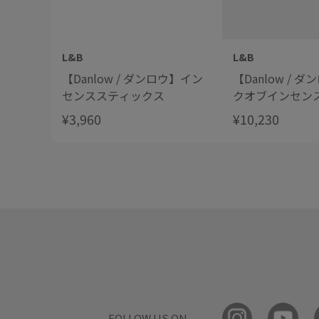
L&B
L&B
【Danlow / ダンロウ】イン
【Danlow / 
センススティックス
クオブインセン
ス no.1
¥3,960
¥10,230
FOLLOW US ON