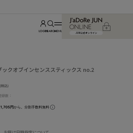
0
LOGIN
SEARCH
MENU
JUN公式オンライン
】ブックオブインセンススティックス no.2
(税込)
登録数：
1,705円
から。分割手数料無料
、お届け日時指定について