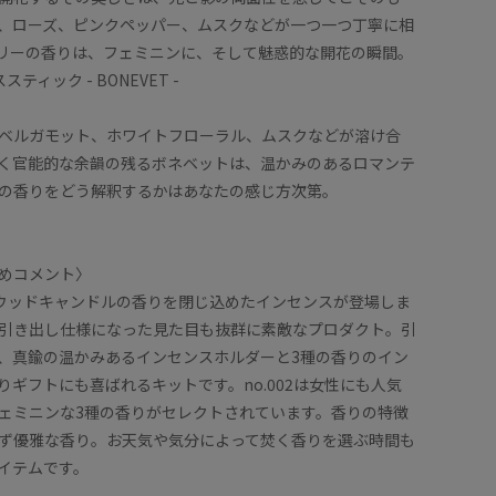
、ローズ、ピンクペッパー、ムスクなどが一つ一つ丁寧に相
リーの香りは、フェミニンに、そして魅惑的な開花の瞬間。
ティック - BONEVET -
ベルガモット、ホワイトフローラル、ムスクなどが溶け合
く官能的な余韻の残るボネベットは、温かみのあるロマンテ
の香りをどう解釈するかはあなたの感じ方次第。
めコメント〉
人気ウッドキャンドルの香りを閉じ込めたインセンスが登場しま
引き出し仕様になった見た目も抜群に素敵なプロダクト。引
、真鍮の温かみあるインセンスホルダーと3種の香りのイン
りギフトにも喜ばれるキットです。no.002は女性にも人気
ェミニンな3種の香りがセレクトされています。香りの特徴
ず優雅な香り。お天気や気分によって焚く香りを選ぶ時間も
イテムです。