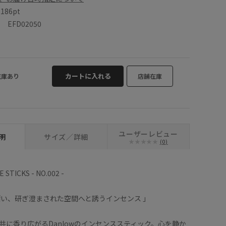
数
186pt
EFD02050
カートに入れる
在庫あり
店舗在庫
ユーザーレビュー
明
サイズ／詳細
(0)
 STICKS - NO.002 -
漂い、研ぎ澄まされた空間へと誘うインセンス 」
共に香り広がるDanlowのインセンススティック。心を静か