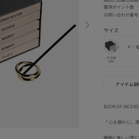
獲得ポイント
お問い合わせ番号 
サイズ
F
／
その他
（99）
アイテム説
BOOK OF INCENSE
「 心を静かに。
繊細に美しい煙と