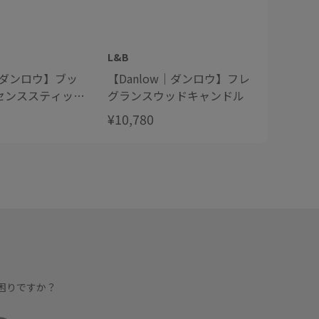
L&B
L&B
 / ダンロウ】ブッ
【Danlow｜ダンロウ】フレ
【Dan
センススティック
グランスウッドキャンドル
グラン
レー
¥10,780
¥13,75
困りですか？