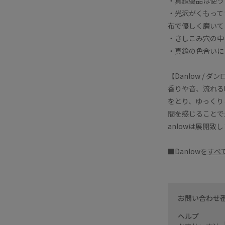
・真鍮製品は使う
・光沢がくもって
布で優しく磨いて
・さしこみ穴の中
・真鍮の色合いに
【Danlow / ダ
香りや音、流れる
をとり、ゆっくり
間を感じることで
anlowは展開致
■Danlowを
すべ
お問い合わせ
ヘルプ