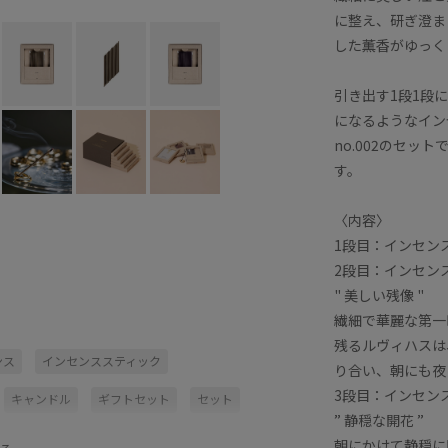
に整え、研ぎ澄ま
した薫香がゆっく
引き出す1段1段
になるようなイン
no.002のセ
す。
〈内容〉
1段目：インセン
2段目：インセンスス
" 美しい残像 "
繊細で華麗な第一
残るルヴィハスは
ンス
インセンススティック
り合い、朝にも夜
3段目：インセンスス
キャンドル
ギフトセット
セット
” 静穏な開花 ”
ホリデーギフト
優雅
魅惑的
朝にかけて静穏に