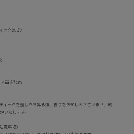
ィック長さ〉
間
m×高さ7cm
ティックを差し立ち昇る煙、香りをお楽しみ下さいませ。約
燃焼いたします。
注意事項〉