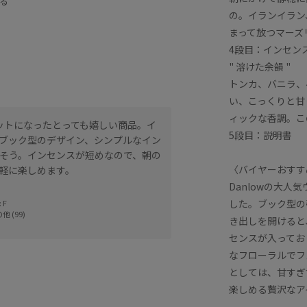
る
の。イランイラン
まって放つマーズ
4段目：インセンスス
" 溶けた余韻 "
トンカ、バニラ、
い、こっくりと甘
ィックな香調。こ
ットになったとっても嬉しい商品。イ
5段目：説明書
ブック型のデザイン、シンプルなイン
そう。インセンスが短めなので、朝の
〈バイヤーおすす
軽に楽しめます。
Danlowの大
した。ブック型の
 F
他 (99)
き出しを開けると
センスが入ってお
なフローラルでフ
としては、甘すぎ
楽しめる贅沢なア