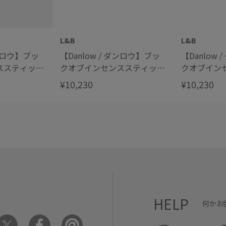
L&B
L&B
ダンロウ】ブッ
【Danlow / ダンロウ】ブッ
【Danlow
ススティック
クオブインセンススティック
クオブイン
no.041
no.112
¥10,230
¥10,230
HELP
何かお