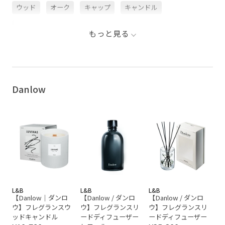
ウッド
オーク
キャップ
キャンドル
ギフトセット
スッキリ
ストーン
セット
もっと見る
フレグランス
ホリデーギフト
ユニセックス
ルームフレグランス
良い香り
重厚感
魅惑的
Danlow
L&B
L&B
L&B
【Danlow｜ダンロ
【Danlow / ダンロ
【Danlow / ダンロ
ウ】フレグランスウ
ウ】フレグランスリ
ウ】フレグランスリ
ッドキャンドル
ードディフューザー
ードディフューザー