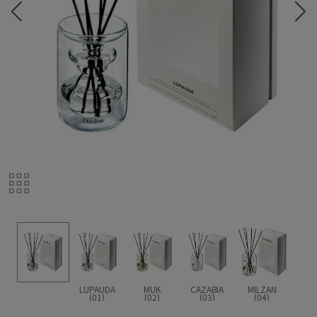
LUPAUDA
MUK
CAZABIA
MILZAN
(01)
(02)
(03)
(04)