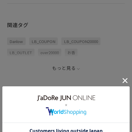
関連タグ
Danlow
LB_COUPON
LB_COUPON20000
LB_OUTLET
over20000
お香
お香/ルームフレグランス
お香インテリア
インテリア
もっと見る
ウッド
サンダル
シルク
セット
ディフューザー
ディフューザーインテリア
ディフューザー香水
フレグランス
レモン
Danlow
新調したいもの
透明感