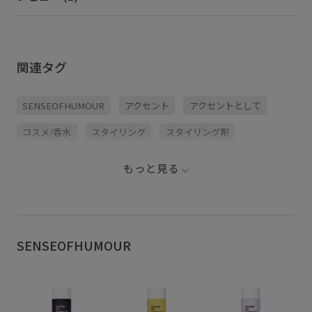
関連タグ
SENSEOFHUMOUR
アクセント
アクセントとして
コスメ/香水
スタイリング
スタイリング剤
センシュアル
トリートメント
ピンク
ヘアオイル
もっと見る
ヘアケア
ヘアスタイリング
ホリデーギフト
ボディケア
ボヘミアン
マルチオイル
マルチユース
ミニマル
柑橘系の香り
紫外線対策
SENSEOFHUMOUR