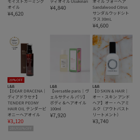
モイストカーミング
ティオイル Usukinari
オイル フォーヘア
¥4,840
オイル
Sandalwood Citrus
¥4,620
サンダルウッドシト
ラス 30mL
¥4,600
20%OFF
L&B
L&B
L&B
【DEAR DRACENA｜
【versatile paris｜ヴ
【O SKIN & HAIR｜
ディアドラセナ】
ェルサティル パリ】
オー・スキン アンド
TENDER PEONY
ボディ＆ヘアオイル
ヘア】オー・ヘアミ
HAIR OIL テンダーピ
100ml
ルク（アウトバスト
¥7,920
オニーヘアオイル
リートメント）
¥3,120
¥3,740
2BUY10%OFF