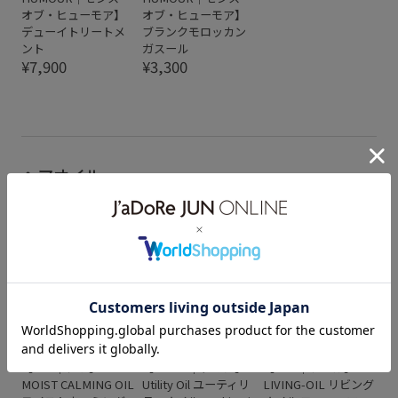
オブ・ヒューモア】
オブ・ヒューモア】
デューイトリートメ
ブランクモロッカン
ント
ガスール
¥7,900
¥3,300
ヘアオイル
L&B
L&B
L&B
【TAU｜タウ】
【TE.ON｜テオン】
【soel｜ソエル】
MOIST CALMING OIL
Utility Oil ユーティリ
LIVING-OIL リビング