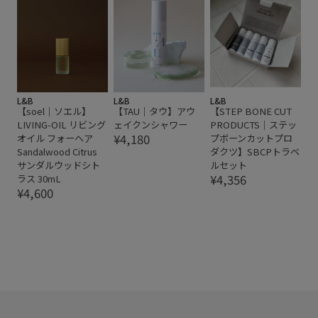
L&B
L&B
L&B
【soel｜ソエル】
【TAU｜タウ】アウ
【STEP BONE CUT
LIVING-OIL リビング
ェイクンシャワー
PRODUCTS｜ステッ
¥4,180
オイル フォーヘア
プボーンカットプロ
Sandalwood Citrus
ダクツ】SBCPトラベ
サンダルウッドシト
ルセット
¥4,356
ラス 30mL
¥4,600