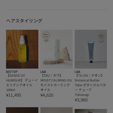
ヘアスタイリング
BIOTOP
L&B
L&B
【SENSE OF
【TAU｜タウ】
【TE.ON｜テオン】
HUMOUR】 デューイ
MOIST CALMING OIL
Botanical Butter
エリクシアオイル
モイストカーミング
Tube ボタニカルバタ
100ml
オイル
ー チューブ
¥11,495
¥4,620
Tokiasagi
¥3,960