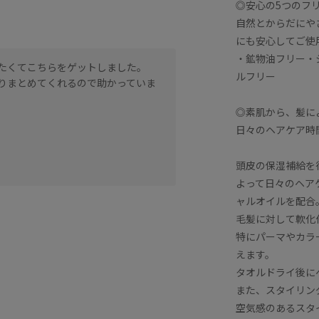
◎安心の5つのフ
自然とからだにや
にも安心してご使
・鉱物油フリー・
たくてこちらをゲットしました。
ルフリー
りまとめてくれるので助かっていま
◎素肌から、髪に
日々のヘアケア時
頭皮の保湿補給を
よって日々のヘア
ャルオイルを配合
毛髪に対して軟化
特にパーマやカラ
えます。
タオルドライ後に
また、スタイリン
空気感のあるスタ