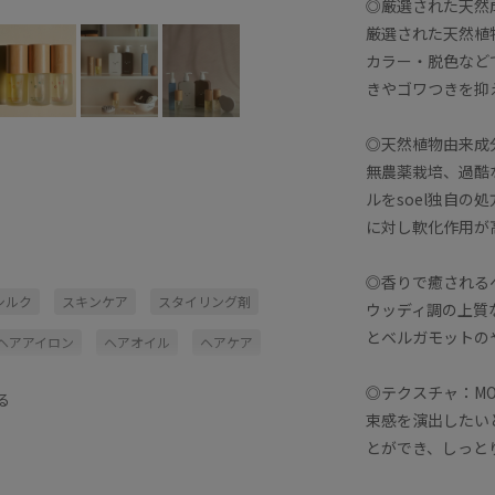
◎厳選された天然
厳選された天然植
カラー・脱色など
きやゴワつきを抑
◎天然植物由来成
無農薬栽培、過酷
ルをsoel独自
に対し軟化作用が
◎香りで癒される
シルク
スキンケア
スタイリング剤
ウッディ調の上質
とベルガモットの
ヘアアイロン
ヘアオイル
ヘアケア
タイム
冬のヘアケア
抗菌効果
◎テクスチャ：MO
る
束感を演出したい
とができ、しっと