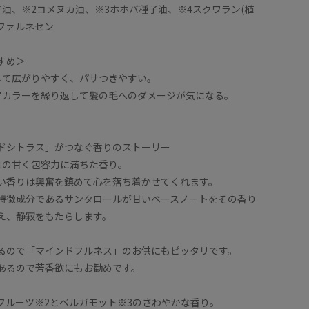
子油、※2コメヌカ油、※3ホホバ種子油、※4スクワラン(植
添ファルネセン
すめ＞
して広がりやすく、パサつきやすい。
アカラーを繰り返して髪の毛へのダメージが気になる。
ドシトラス」がつなぐ香りのストーリー
1の甘く包容力に満ちた香り。
い香りは興奮を鎮めて心を落ち着かせてくれます。
特徴成分であるサンタロールが甘いベースノートをその香り
え、静寂をもたらします。
るので「マインドフルネス」のお供にもピッタリです。
あるので芳香欲にもお勧めです。
フルーツ※2とベルガモット※3のさわやかな香り。