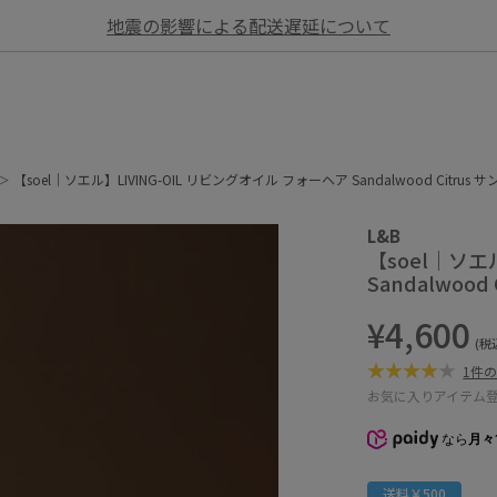
地震の影響による配送遅延について
【soel｜ソエル】LIVING-OIL リビングオイル フォーヘア Sandalwood Citru
L&B
【soel｜ソエ
Sandalwoo
¥4,600
(税
1件
お気に入りアイテム
なら
月々
送料￥500