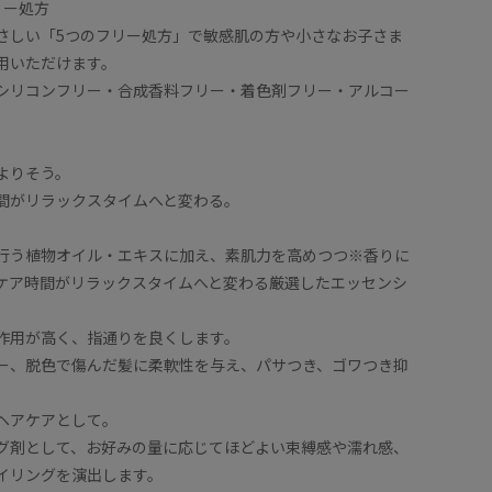
リー処方
さしい「5つのフリー処方」で敏感肌の方や小さなお子さま
用いただけます。
シリコンフリー・合成香料フリー・着色剤フリー・アルコー
よりそう。
間がリラックスタイムへと変わる。
行う植物オイル・エキスに加え、素肌力を高めつつ※香りに
ケア時間がリラックスタイムへと変わる厳選したエッセンシ
。
作用が高く、指通りを良くします。
ー、脱色で傷んだ髪に柔軟性を与え、パサつき、ゴワつき抑
ヘアケアとして。
グ剤として、お好みの量に応じてほどよい束縛感や濡れ感、
イリングを演出します。