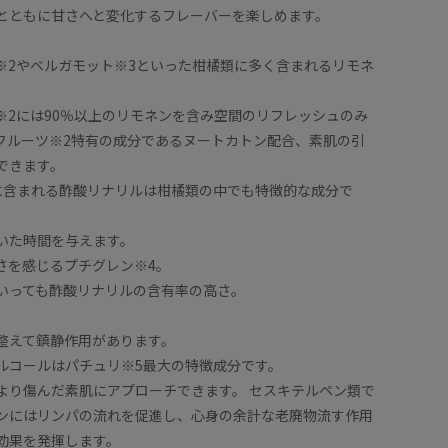
とともに甘さへと変化するフレーバーを楽しめます。
※2やベルガモット※3といった柑橘類に多く含まれるリモネ
※2には90％以上のリモネンを含み空間のリフレッシュのみ
フルーツ※2特有の成分であるヌートカトン配合、素肌の引
できます。
に含まれる酢酸リナリルは柑橘類の中でも特徴的な成分で
いた時間を与えます。
さを感じるプチグレン※4。
いっても酢酸リナリルの含有率の高さ。
整えて鎮静作用があります。
ルコールはパチュリ※5最大の特徴成分です。
より傷んだ素肌にアプローチできます。 セスキテルペン類で
センにはリンパの流れを促進し、心身の余計な老廃物流す作用
効果を発揮します。