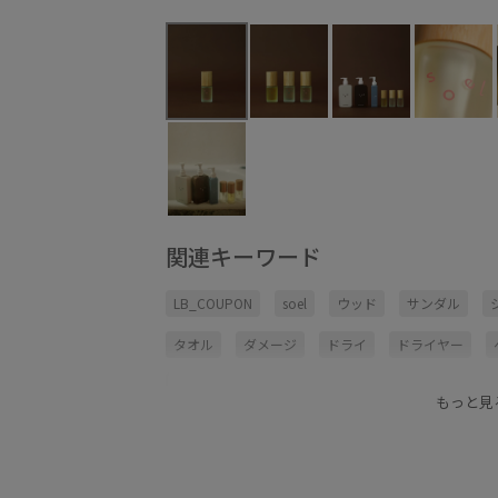
関連キーワード
LB_COUPON
soel
ウッド
サンダル
タオル
ダメージ
ドライ
ドライヤー
ヘアスタイリング
マルチユース
リラックス
もっと見
滑らかな手触り
爽やか
紫外線ケア