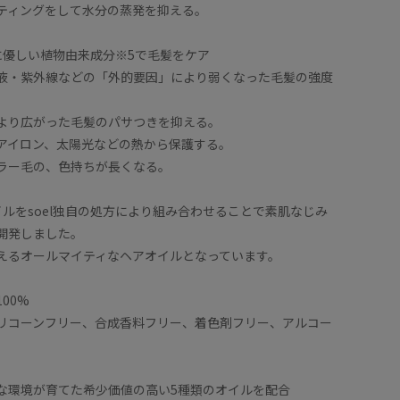
ティングをして水分の蒸発を抑える。
に優しい植物由来成分※5で毛髪をケア
液・紫外線などの「外的要因」により弱くなった毛髪の強度
より広がった毛髪のパサつきを抑える。
アイロン、太陽光などの熱から保護する。
ラー毛の、色持ちが長くなる。
イルをsoel独自の処方により組み合わせることで素肌なじみ
開発しました。
えるオールマイティなヘアオイルとなっています。
00%
リコーンフリー、合成香料フリー、着色剤フリー、アルコー
な環境が育てた希少価値の高い5種類のオイルを配合