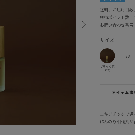
送料、お届け日数
獲得ポイント数
お問い合わせ番号 E
サイズ
28
／
ブラック系
（02）
アイテム説
エキゾチックで深
ほんのり柑橘系が