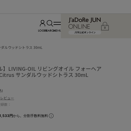
0
LOGIN
SEARCH
MENU
JUN公式オンライン
s サンダルウッドシトラス 30mL
ル】LIVING-OIL リビングオイル フォーヘア
d Citrus サンダルウッドシトラス 30mL
込)
のレビュー
登録数：
1,533円
から。分割手数料無料