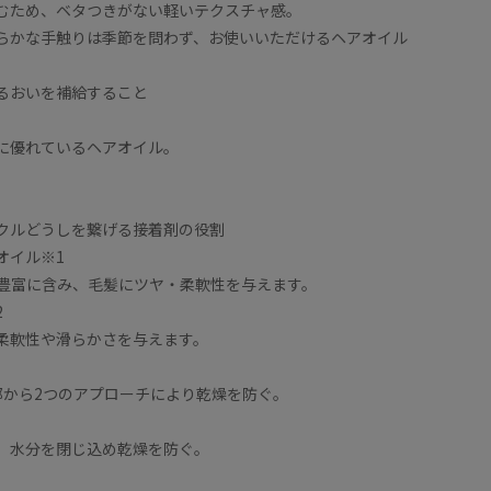
むため、ベタつきがない軽いテクスチャ感。
らかな手触りは季節を問わず、お使いいただけるヘアオイル
るおいを補給すること
に優れているヘアオイル。
ィクルどうしを繋げる接着剤の役割
オイル※1
を豊富に含み、毛髪にツヤ・柔軟性を与えます。
2
柔軟性や滑らかさを与えます。
部から2つのアプローチにより乾燥を防ぐ。
、水分を閉じ込め乾燥を防ぐ。