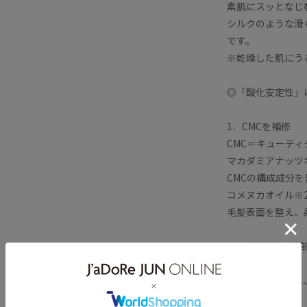
素肌にスッとなじ
シルクのような滑
です。
※乾燥した肌にう
◎「酸化安定性」
1．CMCを補修
CMC＝キューテ
マカダミアナッツ
CMCの構成成分
コメヌカオイル※
毛髪表面を整え、
2．毛髪内部と外
ホホバオイル※3
毛髪内部へ浸透し
スクワラン※4