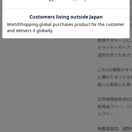
毛髪外部からコー
3．人や地球環境
カラー剤・パーマ
を上げる。
乾燥やダメージに
ドライヤーやヘア
退色を防ぐためカ
これら5種類のオ
に優れたオイルを
髪にも素肌にも使
天然植物由来成分1
鉱物油フリー、シ
ルフリー
無農薬栽培、過酷