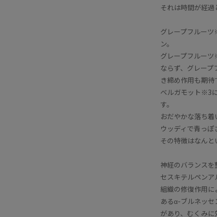
それは時間が経過
グレープフルーツ
ン。
グレープフルーツ
ならず、グレープ
き締め作用も期待
ベルガモット※3
す。
おだやかな落ち着
ウッディで青っぽ
その特徴はなんと
神経のバランスを
セスキテルペンア
組織の修復作用に
あるα-ブルネッ
があり、むくみに