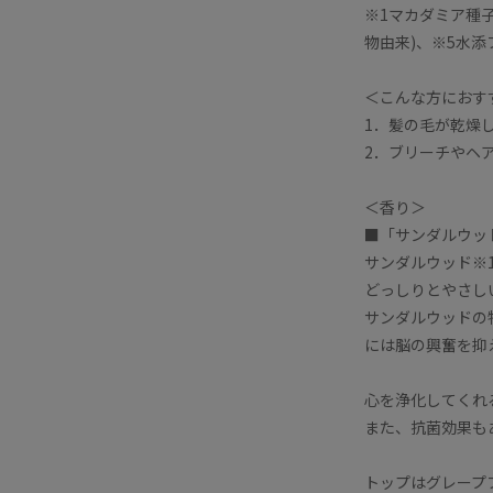
※1マカダミア種
物由来)、※5水
＜こんな方におす
1．髪の毛が乾燥
2．ブリーチやヘ
＜香り＞
■「サンダルウッ
サンダルウッド※
どっしりとやさし
サンダルウッドの
には脳の興奮を抑
心を浄化してくれ
また、抗菌効果も
トップはグレープ