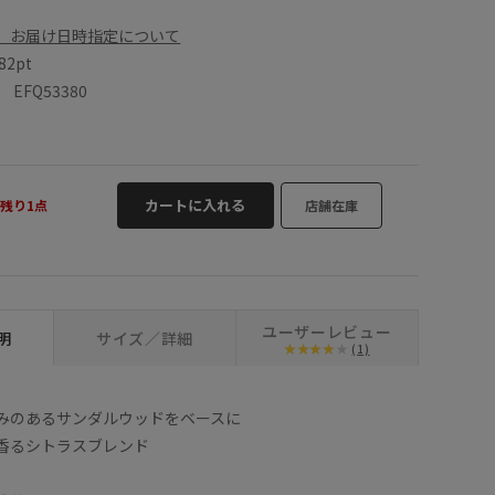
、お届け日時指定について
82pt
FQ53380
カートに入れる
残り1点
店舗在庫
ユーザーレビュー
明
サイズ／詳細
(1)
みのあるサンダルウッドをベースに
香るシトラスブレンド