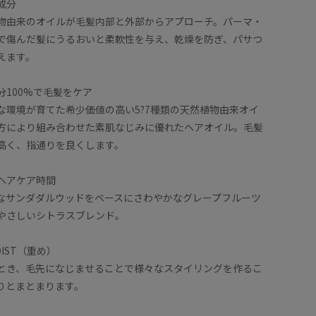
成分
物由来のオイルが毛髪内部と外部からアプローチ。パーマ・
で傷んだ髪にうるおいと柔軟性を与え、乾燥を防ぎ、パサつ
えます。
分100%で毛髪をケア
な環境が育てた希少価値の高い5?7種類の天然植物由来オイ
の処方により組み合わせた素肌なじみに優れたヘアオイル。毛髪
高く、指通りを良くします。
ヘアケア時間
なサンダダルウッドをベースにさわやかなグレープフルーツ
やさしいシトラスブレンド。
IST（重め）
とき、毛先になじませることで様々なスタイリングを作るこ
りとまとまります。