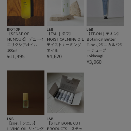
BIOTOP
L&B
L&B
【SENSE OF
【TAU｜タウ】
【TE.ON｜テオン】
HUMOUR】 デューイ
MOIST CALMING OIL
Botanical Butter
エリクシアオイル
モイストカーミング
Tube ボタニカルバタ
100ml
オイル
ー チューブ
¥11,495
¥4,620
Tokiasagi
¥3,960
L&B
L&B
【soel｜ソエル】
【STEP BONE CUT
LIVING-OIL リビング
PRODUCTS｜ステッ