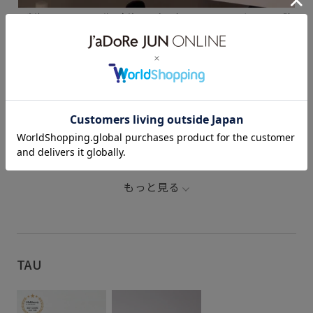
1.摩擦レスでやさしい使い心地。みずみずしいクレンジングミルク 2.髪
も顔も全身もこれ1本。ミストで手軽にうるおい補給 3.マルチに使え
る、オイルとミストの名品コンビ 4.とろーりテクスチャーがクセにな
る、新感覚な生せっけん
関連タグ
bestseller
LB_COUPON
TAU
なめらか
ウッド
サンダル
スタイリング剤
タオル
トリートメント
ドライ
ドライヤー
もっと見る
ヘアスタイリング
マルチユース
夏にぴったり
朝活
TAU