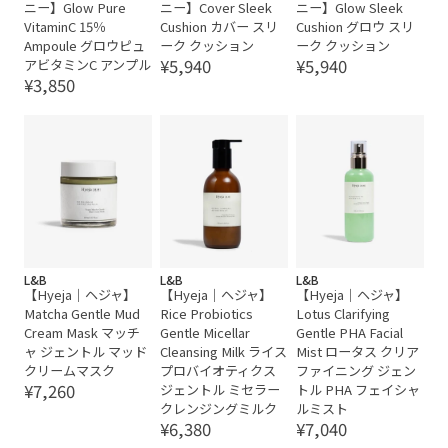
ニー】Glow Pure
ニー】Cover Sleek
ニー】Glow Sleek
VitaminC 15％
Cushion カバー スリ
Cushion グロウ スリ
Ampoule グロウピュ
ーク クッション
ーク クッション
¥5,940
¥5,940
アビタミンC アンプル
¥3,850
L&B
L&B
L&B
【Hyeja｜ヘジャ】
【Hyeja｜ヘジャ】
【Hyeja｜ヘジャ】
Matcha Gentle Mud
Rice Probiotics
Lotus Clarifying
Cream Mask マッチ
Gentle Micellar
Gentle PHA Facial
ャ ジェントル マッド
Cleansing Milk ライス
Mist ロータス クリア
クリームマスク
プロバイオティクス
ファイニング ジェン
¥7,260
ジェントル ミセラー
トル PHA フェイシャ
クレンジングミルク
ルミスト
¥6,380
¥7,040