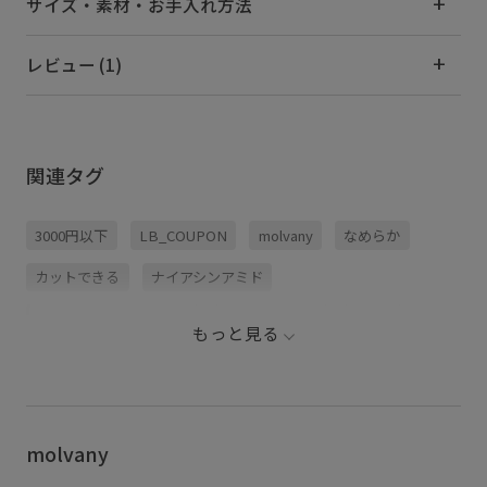
サイズ・素材・お手入れ方法
レビュー (1)
関連タグ
3000円以下
LB_COUPON
molvany
なめらか
カットできる
ナイアシンアミド
パック・フェイスマスク
フェイスマスク
マスク
もっと見る
化粧水
弾力
快適
敏感肌
毛穴ケア
肌荒れ
集中保湿
集中保湿_pickup
韓国コスメ
molvany