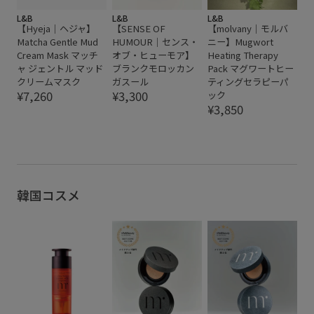
L&B
L&B
L&B
【Hyeja｜ヘジャ】
【SENSE OF
【molvany｜モルバ
Matcha Gentle Mud
HUMOUR｜センス・
ニー】Mugwort
Cream Mask マッチ
オブ・ヒューモア】
Heating Therapy
ャ ジェントル マッド
ブランクモロッカン
Pack マグワートヒー
クリームマスク
ガスール
ティングセラピーパ
¥7,260
¥3,300
ック
¥3,850
韓国コスメ