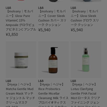
L&B
L&B
L&B
【molvany｜モルバ
【molvany｜モルバ
【molvany｜モルバ
ニー】Glow Pure
ニー】Cover Sleek
ニー】Glow Sleek
VitaminC 15％
Cushion カバー スリ
Cushion グロウ スリ
Ampoule グロウピュ
ーク クッション
ーク クッション
¥5,940
¥5,940
アビタミンC アンプル
¥3,850
L&B
L&B
L&B
【Hyeja｜ヘジャ】
【Hyeja｜ヘジャ】
【Hyeja｜ヘジャ】
Matcha Gentle Mud
Rice Probiotics
Lotus Clarifying
Cream Mask マッチ
Gentle Micellar
Gentle PHA Facial
ャ ジェントル マッド
Cleansing Milk ライス
Mist ロータス クリア
クリームマスク
プロバイオティクス
ファイニング ジェン
ジェントル ミセラー
トル PHA フェイシャ