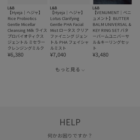
L&B
L&B
L&B
【Hyeja｜ヘジャ】
【Hyeja｜ヘジャ】
【VENUMENT｜ベニ
Rice Probiotics
Lotus Clarifying
ュメント】BUTTER
Gentle Micellar
Gentle PHA Facial
BALM UNIVERSAL &
Cleansing Milk ライス
Mist ロータス クリア
KEY RING SET バタ
プロバイオティクス
ファイニング ジェン
ーバームユニバーサ
ジェントル ミセラー
トル PHA フェイシャ
ル＆キーリングセッ
クレンジングミルク
ルミスト
ト
¥6,380
¥7,040
¥3,480
もっと見る
HELP
何かお困りですか？