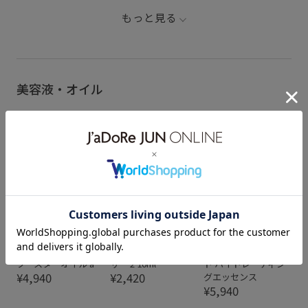
もっと見る
美容液・オイル
L&B
L&B
L&B
【SINN PURETE｜シ
【SENN｜セン】ウォ
【DAMDAM｜ダムダ
ンピュルテ】ピュア
ーターオイルバラン
ム】パラディシミス
ブースターオイル a
サー 2 10ml
ト ハイドレーティン
¥4,940
¥2,420
グエッセンス
¥5,940