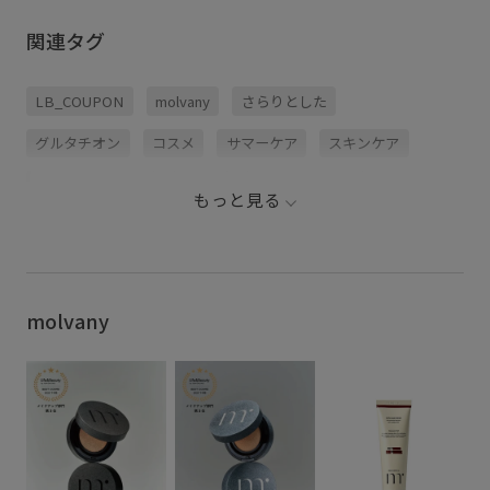
関連タグ
LB_COUPON
molvany
さらりとした
グルタチオン
コスメ
サマーケア
スキンケア
ナイアシンアミド
ハリ感
ヒアルロン酸Na
もっと見る
ビタミンC
優秀アイテム
安定感
敏感肌
日焼け止め
毛穴ケア
爽やか
紫外線ケア
紫外線対策
美容液
美容液・オイル
透明感
molvany
韓国コスメ