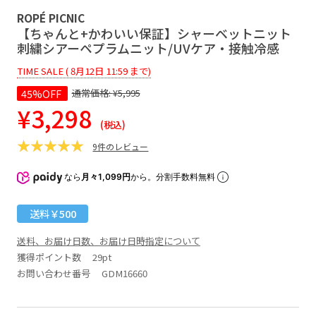
ROPÉ PICNIC
【ちゃんと+かわいい保証】シャーベットニット
刺繍シアーペプラムニット/UVケア・接触冷感
TIME SALE ( 8月12日 11:59 まで)
45%OFF
通常価格:
¥5,995
¥3,298
(税込)
9件のレビュー
なら
月々1,099円
から。分割手数料無料
送料￥500
送料、お届け日数、お届け日時指定について
獲得ポイント数
29pt
お問い合わせ番号 GDM16660