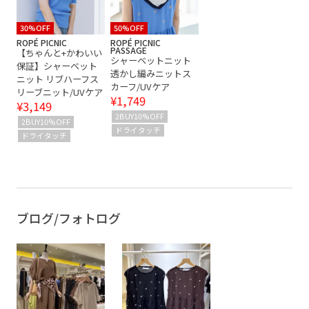
30%OFF
50%OFF
ROPÉ PICNIC
ROPÉ PICNIC
PASSAGE
【ちゃんと+かわいい
シャーベットニット
保証】シャーベット
透かし編みニットス
ニット リブハーフス
カーフ/UVケア
リーブニット/UVケア
¥1,749
¥3,149
2BUY10%OFF
2BUY10%OFF
ドライタッチ
ドライタッチ
ブログ/フォトログ