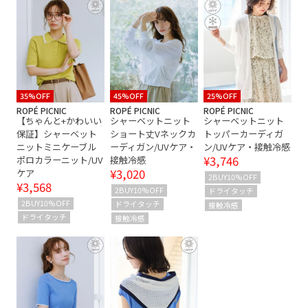
スタイルアップ
タイト
ドライ
ドライタッチ
ナイロン
ニット
ベーシック
ベーシックカラー
ペプラム
メリハリ
レイヤード風
伸縮性
冷んやり
切り替え
夏の機能素材アイテム
35%OFF
45%OFF
25%OFF
ROPÉ PICNIC
ROPÉ PICNIC
ROPÉ PICNIC
【ちゃんと+かわいい
シャーベットニット
シャーベットニット
大人の女性
接触冷感
清涼感
脚長効果
薄手
保証】シャーベット
ショート丈Vネックカ
トッパーカーディガ
ニットミニケーブル
ーディガン/UVケア・
ン/UVケア・接触冷感
透かし編み
透け感
¥3,746
ポロカラーニット/UV
接触冷感
¥3,020
ケア
2BUY10%OFF
¥3,568
2BUY10%OFF
ドライタッチ
2BUY10%OFF
ドライタッチ
接触冷感
ドライタッチ
接触冷感