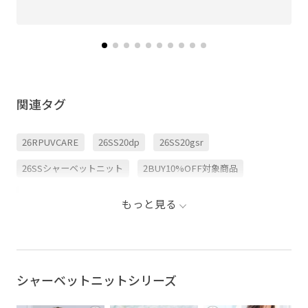
関連タグ
26RPUVCARE
26SS20dp
26SS20gsr
26SSシャーベットニット
2BUY10%OFF対象商品
ROPÉPICNIC_TIMESALE
RP26SS_サマーニット
もっと見る
RP26SS着映えトップス
UVケア
Vネック
ちゃんとプラスかわいい保証
ウエスト切り替え
カラーニット
カーディガン
コットン
シアー
シャーベットニットシリーズ
シアー感
シアー素材
シャリ感
スカーフ