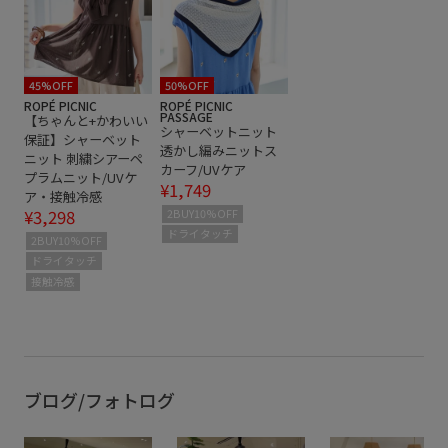
45%OFF
50%OFF
ROPÉ PICNIC
ROPÉ PICNIC
PASSAGE
【ちゃんと+かわいい
シャーベットニット
保証】シャーベット
透かし編みニットス
ニット 刺繍シアーペ
カーフ/UVケア
プラムニット/UVケ
¥1,749
ア・接触冷感
¥3,298
2BUY10%OFF
ドライタッチ
2BUY10%OFF
ドライタッチ
接触冷感
ブログ/フォトログ