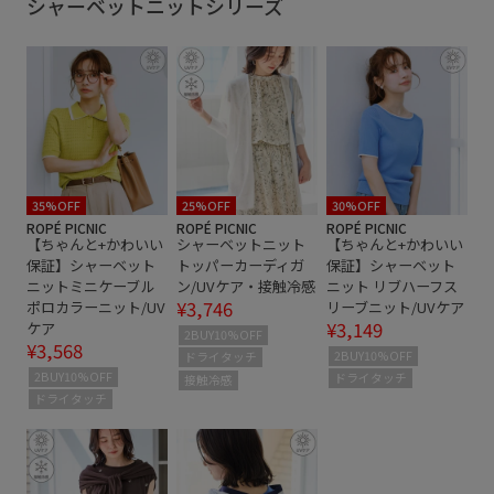
シャーベットニットシリーズ
オーバーサイズ
カラーニット
カーディガン
コットン
シアー
シアー感
シャリ感
ショート丈
スカーフ
スタイルアップ
スッキリ
デコルテがきれい
ドライ
ドライタッチ
ナイロン
ニット
ハイウエスト
バランスが良い
35%OFF
25%OFF
30%OFF
ROPÉ PICNIC
ROPÉ PICNIC
ROPÉ PICNIC
【ちゃんと+かわいい
シャーベットニット
【ちゃんと+かわいい
フレアスカート
ベーシック
ベーシックカラー
保証】シャーベット
トッパーカーディガ
保証】シャーベット
ニットミニケーブル
ン/UVケア・接触冷感
ニット リブハーフス
ペプラム
リラックス感
ワンピース
上品
¥3,746
ポロカラーニット/UV
リーブニット/UVケア
¥3,149
ケア
伸縮性
冷んやり
夏の機能素材アイテム
抜け感
2BUY10%OFF
¥3,568
2BUY10%OFF
ドライタッチ
接触冷感
細く見える
脚長効果
薄手
2BUY10%OFF
ドライタッチ
接触冷感
ドライタッチ
透かし編み
透け感