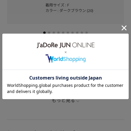
着用サイズ : F
カラー : ダークブラウン (20)
関連タグ
26mother'sday
26RPUVCARE
26SS20dp
26SS20gsr
26SSRP羽織り
26SSシャーベットニット
2BUY10%OFF対象商品
over40_saletops
もっと見る
PriceDownアイテム
ROPÉPICNIC_TIMESALE
RP26SS_サマーニット
RP26SS着映えトップス
SALEランキングTOP100
UVケア
Vネック