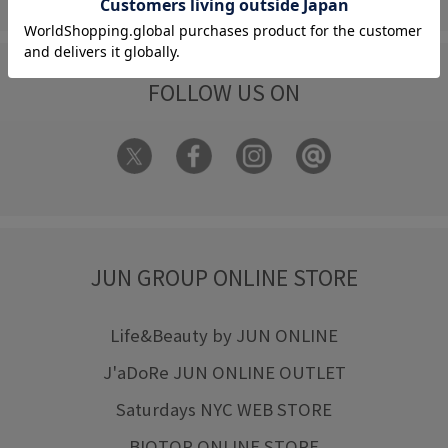
FOLLOW US ON
JUN GROUP ONLINE STORE
Life&Beauty by JUN ONLINE
J'aDoRe JUN ONLINE OUTLET
Saturdays NYC WEB STORE
BIOTOP ONLINE STORE