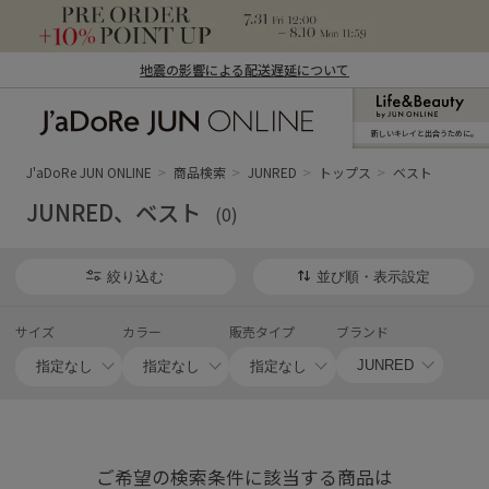
地震の影響による配送遅延について
新しいキレイと出合うために。
J'aDoRe JUN ONLINE（ジャドール ジュ
ン オンライン）
J'aDoRe JUN ONLINE
商品検索
JUNRED
トップス
ベスト
JUNRED、ベスト
(0)
絞り込む
並び順・表示設定
サイズ
カラー
販売タイプ
ブランド
ご希望の検索条件に該当する商品は