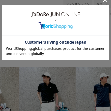
ジュンオンライン
春コーデ
モノトーンコーデ
シンプル
パンツ
ファッション雑貨
EJU55000
EJW15500
2
J&R15WMEN
J&R18WMEN
NOIR25SS
こだわり
さ
オリジナル
カジュアル
サイズ調整
シャツ
ジャ
ブルゾン
ホワイト
メッ
機能的
男女兼用
通気性