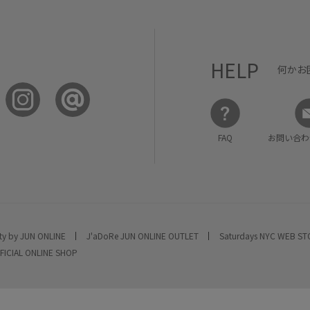
HELP
何かお
FAQ
お問い合わ
ty by JUN ONLINE
J'aDoRe JUN ONLINE OUTLET
Saturdays NYC WEB S
FICIAL ONLINE SHOP