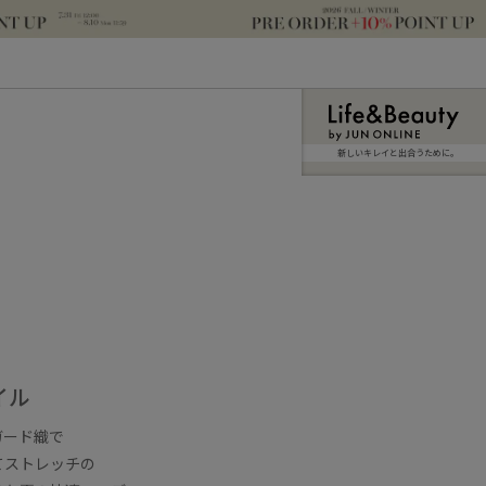
新しいキレイと出合うために。
イル
ガード織で
てストレッチの