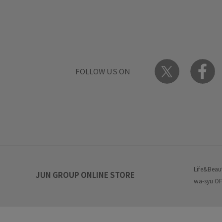
FOLLOW US ON
Life&Beau
JUN GROUP ONLINE STORE
wa-syu OF