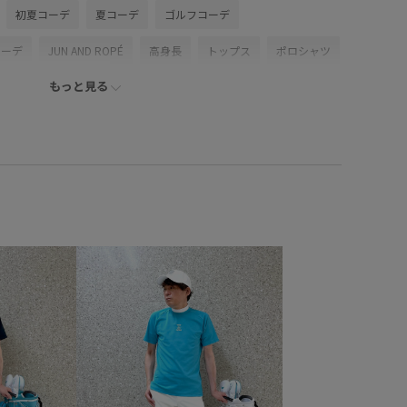
初夏コーデ
夏コーデ
ゴルフコーデ
コーデ
JUN AND ROPÉ
高身長
トップス
ポロシャツ
もっと見る
ベルト
帽子
ハット
EJM35010
EJS25010
5SS10
25SS30
J&R10WBOTTMS
J&R14WMONOTONE
J&R21WRAIN
J&R8W1MEN
J&RMENNOIR25SS
らりとした
アクセント
ウェア
エンボス加工
ガンメタ
クラシック
クール
グラフィック
ゴルフ
ガード
スタイリング
ステッチ
ナイロン
ブラック
シュ
メッシュ素材
ユニセックス
伸縮性
存在感
高級感