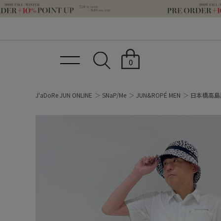
0
J'aDoRe JUN ONLINE
SNaP/Me
JUN&ROPÉ MEN
日本橋高島