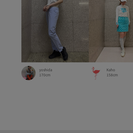
yoshida
Kaho
170cm
158cm