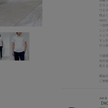
さら
ウエ
程よ
4WA
一日
シン
トッ
すっ
かつ
※店
光の
見え
商品
ご参
Jun &
【N