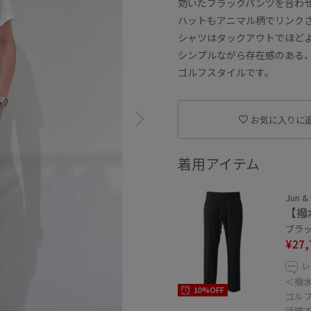
効いたブラックパンツを合わ
ハットもアニマル柄でリンク
シャツはタックアウトでほど
シンプルながら存在感のある
ゴルフスタイルです。
お気に入りに
着用アイテム
Jun &
【撥
ブラック
¥27,
レ
＜撥
10%OFF
ゴル
活躍