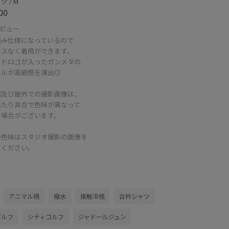
 / M
00
ビュー
編み仕様になっているので
レスなく着用ができます。
ンドロゴが入ったガンメタの
クルが高級感を演出◎
頭及び屋外での撮影画像は、
当たり具合で色味が異なって
る場合がございます。
の色味はスタジオ撮影の画像を
照ください。
アニマル柄
撥水
接触冷感
台衿シャツ
ゴルフ
シティゴルフ
ジャドールジュン