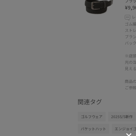
ブラック
¥9,9
レ
ゴム
スト
ブラ
バッ
※店
光の
見え
商品
ご参
関連タグ
ゴルフウェア
2025S/S新作
バケットハット
エンジョイ