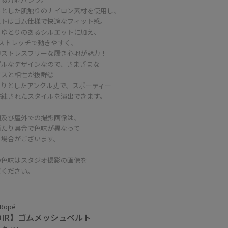
っとした肌触りのナイロン素材を使用し、
ストはゴム仕様で快適なフィット感。
くゆとりのあるシルエットに加え、
Yストレッチで動きやすく、
中ストレスフリーな履き心地が魅力！
プルなデザインなので、さまざまな
プスと相性が抜群◎
きりとしたアンクル丈で、スポーティー
洗練されたスタイルを演出できます。
頭及び屋外での撮影画像は、
当たり具合で色味が異なって
る場合がございます。
の色味はスタジオ撮影の画像を
照ください。
 Ropé
OIR】ゴムメッシュベルト