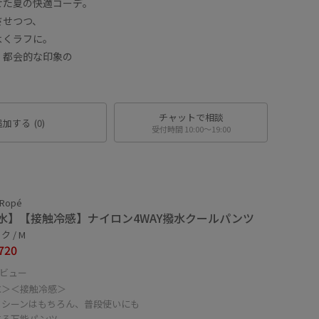
せた夏の快適コーデ。
させつつ、
よくラフに。
、都会的な印象の
チャットで相談
追加する
(0)
受付時間 10:00〜19:00
 Ropé
水】【接触冷感】ナイロン4WAY撥水クールパンツ
 / M
720
ビュー
水＞＜接触冷感＞
フシーンはもちろん、普段使いにも
する万能パンツ。