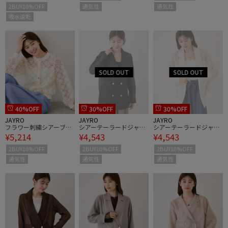
通気性
通気性
2BUY10%OFF
吸水速乾
40%OFF
30%OFF
30%OFF
JAYRO
JAYRO
JAYRO
フラワー刺繍シアーブル
シアーテーラードジャケ
シアーテーラードジャケ
¥5,214
¥4,543
¥4,543
ゾン
ット
ット
2BUY10%OFF
2BUY10%OFF
2BUY10%OFF
通気性
通気性
通気性