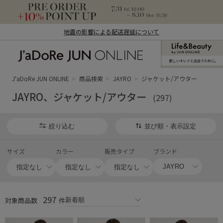
地震の影響による配送遅延について
新しいキレイと出合うために。
J'aDoRe JUN ONLINE（ジャドール ジュ
ン オンライン）
J'aDoRe JUN ONLINE
商品検索
JAYRO
ジャケット/アウター
JAYRO、ジャケット/アウター
(297)
絞り込む
並び順・表示設定
サイズ
カラー
販売タイプ
ブランド
297
対象商品数
件