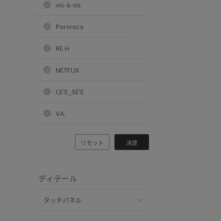
vis-à-vis
Pororoca
RE H
NETFLIX
CE'E_SE'E
V.A.
リセット
決定
ディテール
タッチパネル