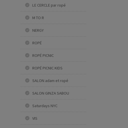
LE CERCLE par ropé
M TO R
NERGY
ROPÉ
ROPÉ PICNIC
ROPÉ PICNIC KIDS
SALON adam et ropé
SALON GINZA SABOU
Saturdays NYC
VIS