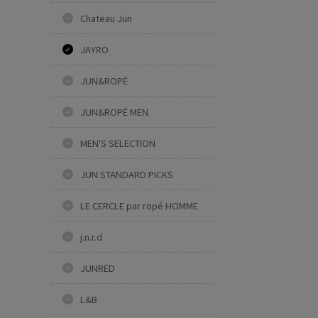
Chateau Jun
JAYRO
JUN&ROPÉ
JUN&ROPÉ MEN
MEN'S SELECTION
JUN STANDARD PICKS
LE CERCLE par ropé HOMME
j.n.r.d
JUNRED
L&B