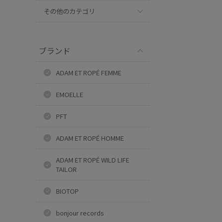
その他のカテゴリ
ブランド
ADAM ET ROPÉ FEMME
EMOELLE
PFT
ADAM ET ROPÉ HOMME
ADAM ET ROPÉ WILD LIFE
TAILOR
BIOTOP
bonjour records