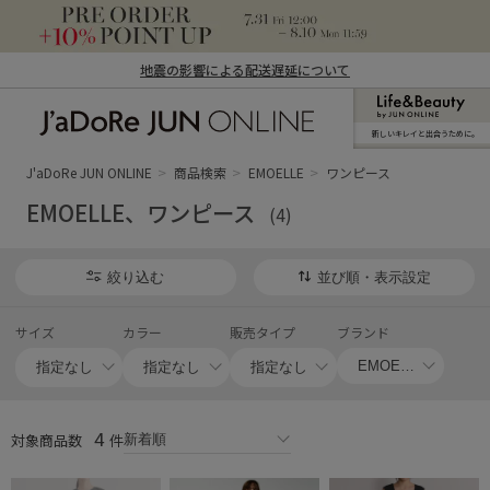
地震の影響による配送遅延について
新しいキレイと出合うために。
J'aDoRe JUN ONLINE（ジャドール ジュ
ン オンライン）
J'aDoRe JUN ONLINE
商品検索
EMOELLE
ワンピース
EMOELLE、ワンピース
(4)
絞り込む
並び順・表示設定
サイズ
カラー
販売タイプ
ブランド
4
対象商品数
件