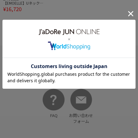
【EMOELLE】Uネックド
¥16,720
レス
HELP
何かお困りですか？
FAQ
お問い合わせ
フォーム